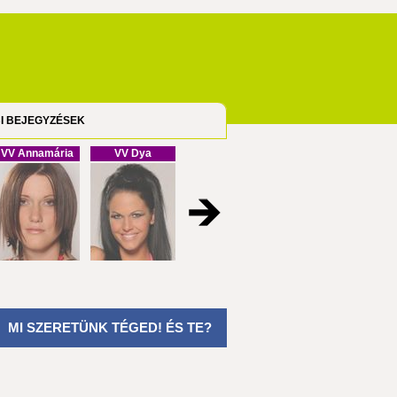
I BEJEGYZÉSEK
VV Annamária
VV Dya
VV Cristofel
VV Melinda
MI SZERETÜNK TÉGED! ÉS TE?