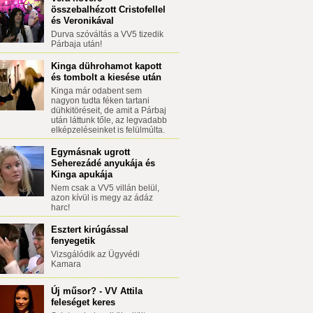
összebalhézott Cristofellel
és Veronikával
Durva szóváltás a VV5 tizedik
Párbaja után!
Kinga dührohamot kapott
és tombolt a kiesése után
Kinga már odabent sem
nagyon tudta féken tartani
dühkitöréseit, de amit a Párbaj
után láttunk tőle, az legvadabb
elképzeléseinket is felülmúlta.
Egymásnak ugrott
Seherezádé anyukája és
Kinga apukája
Nem csak a VV5 villán belül,
azon kívül is megy az ádáz
harc!
Esztert kirúgással
fenyegetik
Vizsgálódik az Ügyvédi
Kamara
Új műsor? - VV Attila
feleséget keres