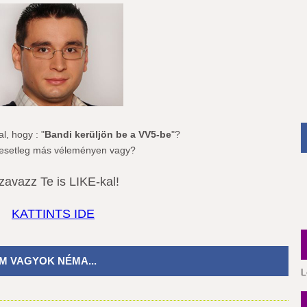
l, hogy : "
Bandi kerüljön be a VV5-be
"?
esetleg más véleményen vagy?
zavazz Te is LIKE-kal!
KATTINTS IDE
M VAGYOK NÉMA...
L