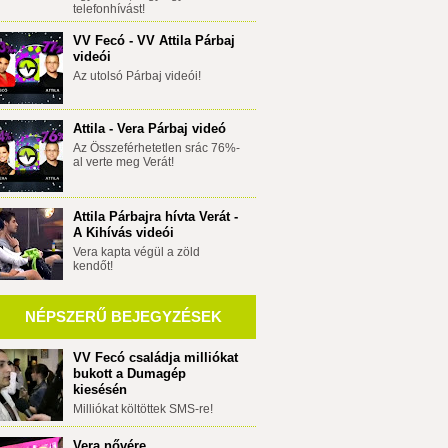
telefonhívást!
VV Fecó - VV Attila Párbaj
videói
Az utolsó Párbaj videói!
Attila - Vera Párbaj videó
Az Összeférhetetlen srác 76%-
al verte meg Verát!
Attila Párbajra hívta Verát -
A Kihívás videói
Vera kapta végül a zöld
kendőt!
NÉPSZERŰ BEJEGYZÉSEK
VV Fecó családja milliókat
bukott a Dumagép
kiesésén
Milliókat költöttek SMS-re!
Vera nővére