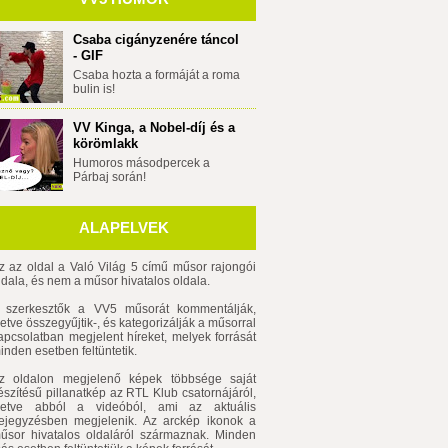
Csaba cigányzenére táncol
- GIF
Csaba hozta a formáját a roma
bulin is!
VV Kinga, a Nobel-díj és a
körömlakk
Humoros másodpercek a
Párbaj során!
ALAPELVEK
z az oldal a Való Világ 5 című műsor rajongói
ldala, és nem a műsor hivatalos oldala.
 szerkesztők a VV5 műsorát kommentálják,
lletve összegyűjtik-, és kategorizálják a műsorral
apcsolatban megjelent híreket, melyek forrását
inden esetben feltüntetik.
z oldalon megjelenő képek többsége saját
észítésű pillanatkép az RTL Klub csatornájáról,
lletve abból a videóból, ami az aktuális
ejegyzésben megjelenik. Az arckép ikonok a
űsor hivatalos oldaláról származnak. Minden