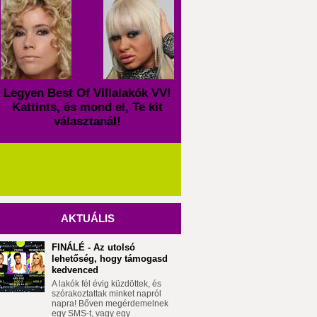
Legyen Best Of Villalakók VV!
Kattints, és mond el, Te kit
választanál!
AKTUÁLIS
FINÁLÉ - Az utolsó
lehetőség, hogy támogasd
kedvenced
A lakók fél évig küzdöttek, és
szórakoztattak minket napról
napra! Bőven megérdemelnek
egy SMS-t, vagy egy