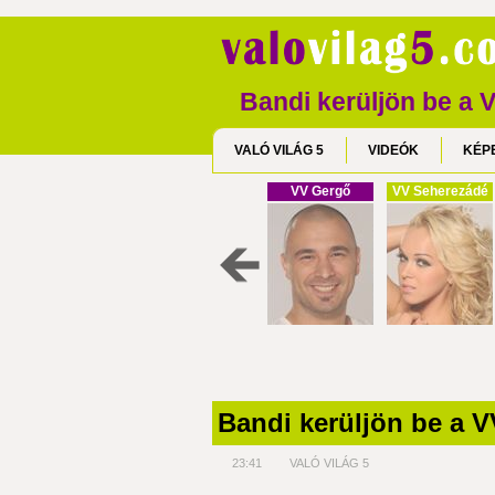
Bandi kerüljön be a 
VALÓ VILÁG 5
VIDEÓK
KÉP
VV Gergő
VV Seherezádé
Bandi kerüljön be a V
23:41
VALÓ VILÁG 5