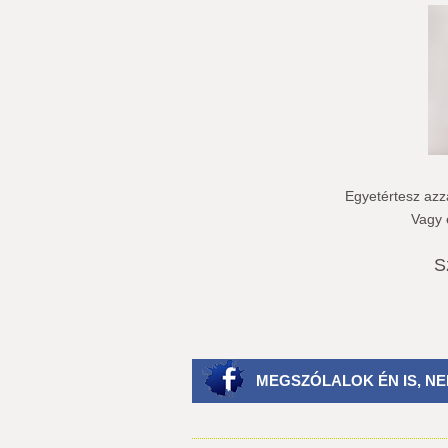
Egyetértesz azza
Vagy 
S
MEGSZÓLALOK ÉN IS, NE