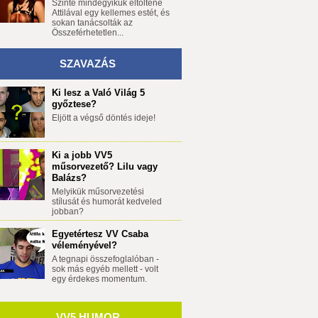
Szinte mindegyikük eltöltene
Attilával egy kellemes estét, és
sokan tanácsolták az
Összeférhetetlen...
SZAVAZÁS
Ki lesz a Való Világ 5
győztese?
Eljött a végső döntés ideje!
Ki a jobb VV5
műsorvezető? Lilu vagy
Balázs?
Melyikük műsorvezetési
stílusát és humorát kedveled
jobban?
Egyetértesz VV Csaba
véleményével?
A tegnapi összefoglalóban -
sok más egyéb mellett - volt
egy érdekes momentum.
VV5 HUMOR