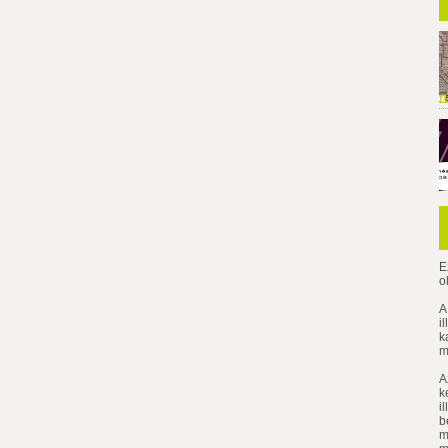
E
o
A
i
k
m
A
k
i
b
m