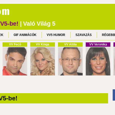
VV5-be!
| Való Világ 5
EK
GIF ANIMÁCÓK
VV5 HUMOR
SZAVAZÁS
RÉGEBB
VV Fecó
VV Kinga
VV Attila
VV Veronika
V5-be!