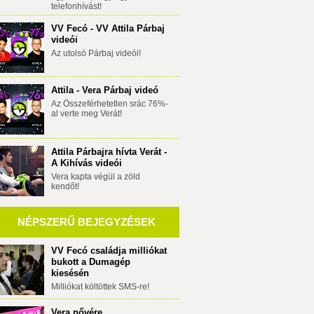
telefonhívást!
VV Fecó - VV Attila Párbaj
videói
Az utolsó Párbaj videói!
Attila - Vera Párbaj videó
Az Összeférhetetlen srác 76%-
al verte meg Verát!
Attila Párbajra hívta Verát -
A Kihívás videói
Vera kapta végül a zöld
kendőt!
NÉPSZERŰ BEJEGYZÉSEK
VV Fecó családja milliókat
bukott a Dumagép
kiesésén
Milliókat költöttek SMS-re!
Vera nővére