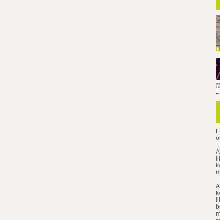
E
o
A
i
k
m
A
k
i
b
m