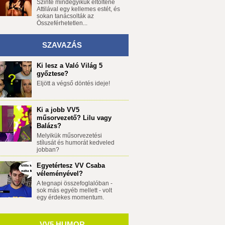
Szinte mindegyikük eltöltene
Attilával egy kellemes estét, és
sokan tanácsolták az
Összeférhetetlen...
SZAVAZÁS
Ki lesz a Való Világ 5
győztese?
Eljött a végső döntés ideje!
Ki a jobb VV5
műsorvezető? Lilu vagy
Balázs?
Melyikük műsorvezetési
stílusát és humorát kedveled
jobban?
Egyetértesz VV Csaba
véleményével?
A tegnapi összefoglalóban -
sok más egyéb mellett - volt
egy érdekes momentum.
VV5 HUMOR