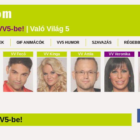
 VV5-be!
| Való Világ 5
EK
GIF ANIMÁCÓK
VV5 HUMOR
SZAVAZÁS
RÉGEBB
VV Fecó
VV Kinga
VV Attila
VV Veronika
VV5-be!