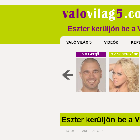
Eszter kerüljön be a
VALÓ VILÁG 5
VIDEÓK
KÉP
VV Gergő
VV Seherezádé
Eszter kerüljön be a 
14:28
VALÓ VILÁG 5