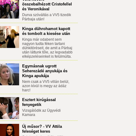
összebalhézott Cristofellel
és Veronikával
Durva szóváltás a VV5 tizedik
Párbaja után!
Kinga dührohamot kapott
és tombolt a kiesése után
Kinga már odabent sem
nagyon tudta féken tartani
dühkitöréseit, de amit a Párbaj
után láttunk tőle, az legvadabb
elképzeléseinket is felülmúlta.
Egymásnak ugrott
Seherezádé anyukája és
Kinga apukája
Nem csak a VV5 villán belül,
azon kívül is megy az ádáz
harc!
Esztert kirúgással
fenyegetik
Vizsgálódik az Ügyvédi
Kamara
Új műsor? - VV Attila
feleséget keres