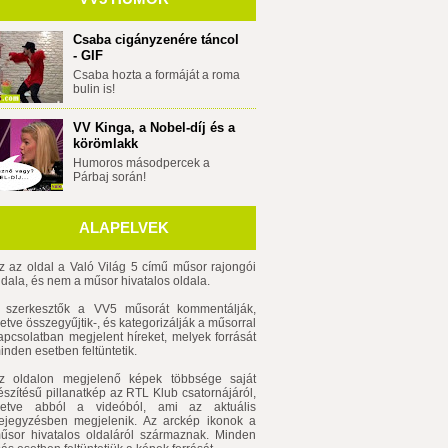
Csaba cigányzenére táncol
- GIF
Csaba hozta a formáját a roma
bulin is!
VV Kinga, a Nobel-díj és a
körömlakk
Humoros másodpercek a
Párbaj során!
ALAPELVEK
z az oldal a Való Világ 5 című műsor rajongói
ldala, és nem a műsor hivatalos oldala.
 szerkesztők a VV5 műsorát kommentálják,
lletve összegyűjtik-, és kategorizálják a műsorral
apcsolatban megjelent híreket, melyek forrását
inden esetben feltüntetik.
z oldalon megjelenő képek többsége saját
észítésű pillanatkép az RTL Klub csatornájáról,
lletve abból a videóból, ami az aktuális
ejegyzésben megjelenik. Az arckép ikonok a
űsor hivatalos oldaláról származnak. Minden