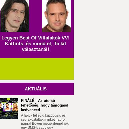
Legyen Best Of Villalakók VV!
Kattints, és mond el, Te kit
választanál!
AKTUÁLIS
FINÁLÉ - Az utolsó
lehetőség, hogy támogasd
kedvenced
A lakók fél évig küzdöttek, és
szórakoztattak minket napról
napra! Bőven megérdemelnek
egy SMS-t, vagy egy