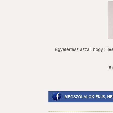
Egyetértesz azzal, hogy : "
Es
Sz
MEGSZÓLALOK ÉN IS, NE