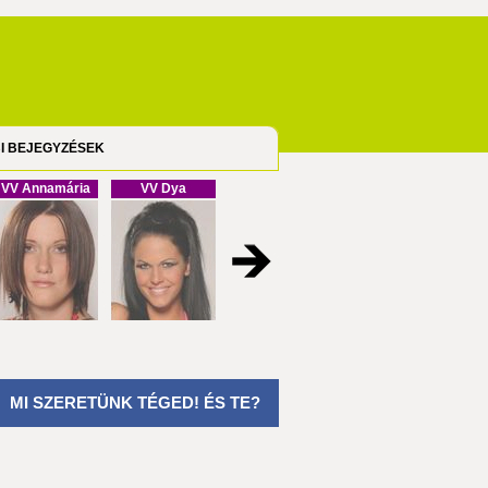
I BEJEGYZÉSEK
VV Annamária
VV Dya
VV Cristofel
VV Melinda
MI SZERETÜNK TÉGED! ÉS TE?