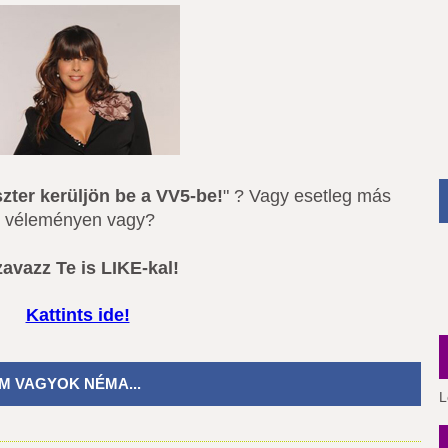
zter kerüljön be a VV5-be!
" ? Vagy esetleg más
véleményen vagy?
avazz Te is LIKE-kal!
Kattints ide!
M VAGYOK NÉMA...
L