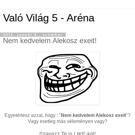
Való Világ 5 - Aréna
2011. január 8., szombat
Nem kedvelem Alekosz exeit!
Egyetértesz azzal, hogy : "
Nem kedvelem Alekosz exeit
"?
Vagy esetleg más véleményen vagy?
Szavazz Te is LIKE-kal!