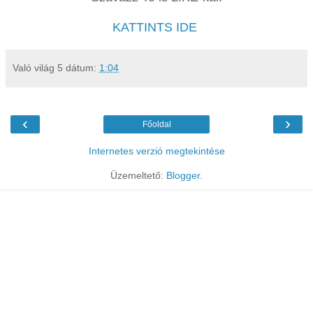
KATTINTS IDE
Való világ 5
dátum:
1:04
‹
›
Főoldal
Internetes verzió megtekintése
Üzemeltető:
Blogger
.