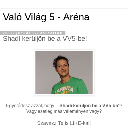
Való Világ 5 - Aréna
2011. január 6., csütörtök
Shadi kerüljön be a VV5-be!
Egyetértesz azzal, hogy : "
Shadi kerüljön be a VV5-be
"?
Vagy esetleg más véleményen vagy?
Szavazz Te is LIKE-kal!