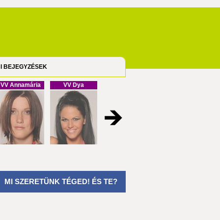
I BEJEGYZÉSEK
VV Annamária
VV Dya
VV Cristofel
VV Melinda
MI SZERETÜNK TÉGED! ÉS TE?