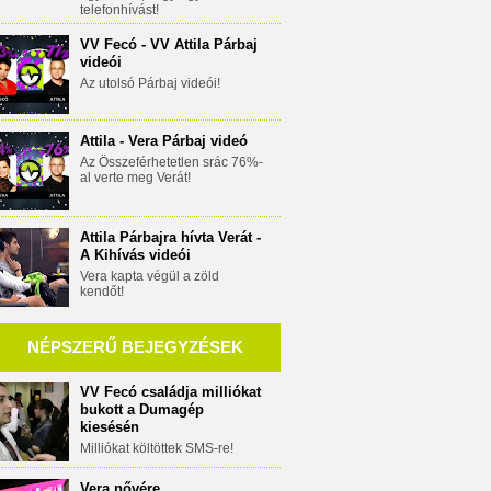
telefonhívást!
VV Fecó - VV Attila Párbaj
videói
Az utolsó Párbaj videói!
Attila - Vera Párbaj videó
Az Összeférhetetlen srác 76%-
al verte meg Verát!
Attila Párbajra hívta Verát -
A Kihívás videói
Vera kapta végül a zöld
kendőt!
NÉPSZERŰ BEJEGYZÉSEK
VV Fecó családja milliókat
bukott a Dumagép
kiesésén
Milliókat költöttek SMS-re!
Vera nővére