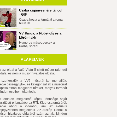
Csaba cigányzenére táncol
- GIF
Csaba hozta a formáját a roma
bulin is!
VV Kinga, a Nobel-díj és a
körömlakk
Humoros másodpercek a
Párbaj során!
ALAPELVEK
z az oldal a Való Világ 5 című műsor rajongói
ldala, és nem a műsor hivatalos oldala.
 szerkesztők a VV5 műsorát kommentálják,
lletve összegyűjtik-, és kategorizálják a műsorral
apcsolatban megjelent híreket, melyek forrását
inden esetben feltüntetik.
z oldalon megjelenő képek többsége saját
észítésű pillanatkép az RTL Klub csatornájáról,
lletve abból a videóból, ami az aktuális
ejegyzésben megjelenik. Az arckép ikonok a
űsor hivatalos oldaláról származnak. Minden