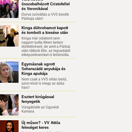
összebalhézott Cristofellel
és Veronikával
Durva szóváltás a VV5 tizedik
Párbaja után!
Kinga dührohamot kapott
és tombolt a kiesése után
Kinga már odabent sem
nagyon tudta féken tartani
dühkitöréseit, de amit a Párbaj
után láttunk tőle, az legvadabb
elképzeléseinket is felülmúlta.
Egymásnak ugrott
Seherezádé anyukája és
Kinga apukája
Nem csak a VV5 villán belül,
azon kívül is megy az ádáz
harc!
Esztert kirúgással
fenyegetik
Vizsgálódik az Ügyvédi
Kamara
Új műsor? - VV Attila
feleséget keres