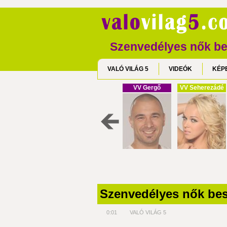
Szenvedélyes nők b
VALÓ VILÁG 5
VIDEÓK
KÉP
VV Gergő
VV Seherezádé
Szenvedélyes nők be
0:01
VALÓ VILÁG 5