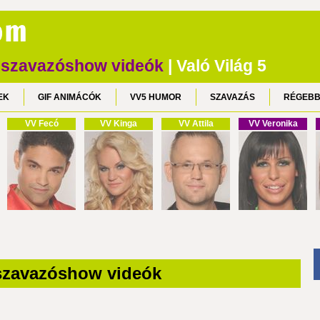
eszavazóshow videók
| Való Világ 5
EK
GIF ANIMÁCÓK
VV5 HUMOR
SZAVAZÁS
RÉGEBB
VV Fecó
VV Kinga
VV Attila
VV Veronika
szavazóshow videók