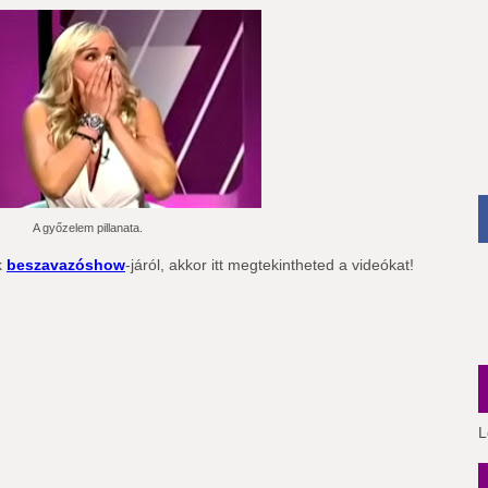
A győzelem pillanata.
k
beszavazóshow
-járól, akkor itt megtekintheted a videókat!
L