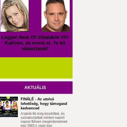
Legyen Best Of Villalakók VV!
Kattints, és mond el, Te kit
választanál!
AKTUÁLIS
FINÁLÉ - Az utolsó
lehetőség, hogy támogasd
kedvenced
A lakók fél évig küzdöttek, és
szórakoztattak minket napról
napra! Bőven megérdemelnek
egy SMS-t, vagy egy