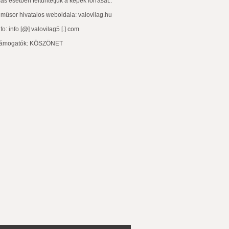
ás esetben feltüntetjük a képek forrását..
 műsor hivatalos weboldala:
valovilag.hu
nfo: info [@] valovilag5 [.] com
ámogatók:
KÖSZÖNET