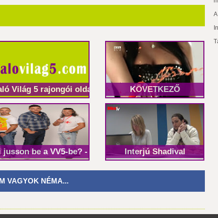
m
A
I
T
aló Világ 5 rajongói oldal
KÖVETKEZŐ
i jusson be a VV5-be? - Alfahímek
Interjú Shadival
M VAGYOK NÉMA...