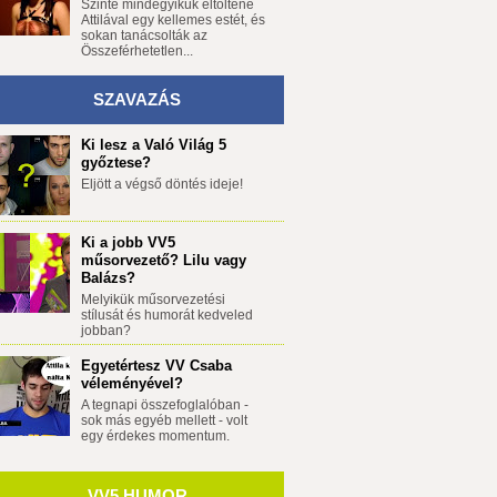
Szinte mindegyikük eltöltene
Attilával egy kellemes estét, és
sokan tanácsolták az
Összeférhetetlen...
SZAVAZÁS
Ki lesz a Való Világ 5
győztese?
Eljött a végső döntés ideje!
Ki a jobb VV5
műsorvezető? Lilu vagy
Balázs?
Melyikük műsorvezetési
stílusát és humorát kedveled
jobban?
Egyetértesz VV Csaba
véleményével?
A tegnapi összefoglalóban -
sok más egyéb mellett - volt
egy érdekes momentum.
VV5 HUMOR