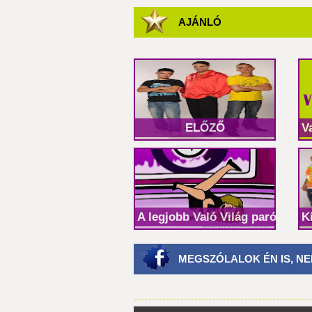
AJÁNLÓ
ELŐZŐ
V
A legjobb Való Világ paródiák!
K
MEGSZÓLALOK ÉN IS, NE