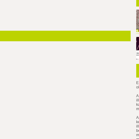
E
o
A
i
k
m
A
k
i
b
m