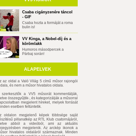
Csaba cigányzenére táncol
- GIF
Csaba hozta a formáját a roma
bulin is!
VV Kinga, a Nobel-díj és a
körömlakk
Humoros másodpercek a
Párbaj során!
ALAPELVEK
z az oldal a Való Világ 5 című műsor rajongói
ldala, és nem a műsor hivatalos oldala.
 szerkesztők a VV5 műsorát kommentálják,
lletve összegyűjtik-, és kategorizálják a műsorral
apcsolatban megjelent híreket, melyek forrását
inden esetben feltüntetik.
z oldalon megjelenő képek többsége saját
észítésű pillanatkép az RTL Klub csatornájáról,
lletve abból a videóból, ami az aktuális
ejegyzésben megjelenik. Az arckép ikonok a
űsor hivatalos oldaláról származnak. Minden