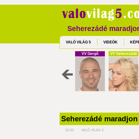
Seherezádé maradjon
VALÓ VILÁG 5
VIDEÓK
KÉP
VV Gergő
VV Seherezádé
Seherezádé maradjon 
20:20
VALÓ VILÁG 5