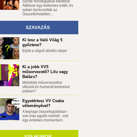
Szinte mindegyikük eltöltene
Attilával egy kellemes estét, és
sokan tanácsolták az
Összeférhetetlen...
SZAVAZÁS
Ki lesz a Való Világ 5
győztese?
Eljött a végső döntés ideje!
Ki a jobb VV5
műsorvezető? Lilu vagy
Balázs?
Melyikük műsorvezetési
stílusát és humorát kedveled
jobban?
Egyetértesz VV Csaba
véleményével?
A tegnapi összefoglalóban -
sok más egyéb mellett - volt
egy érdekes momentum.
VV5 HUMOR