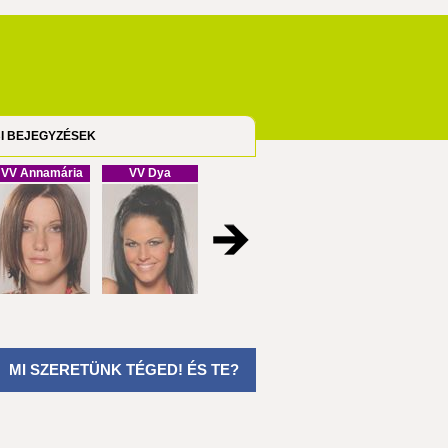
I BEJEGYZÉSEK
VV Annamária
VV Dya
VV Cristofel
VV Melinda
MI SZERETÜNK TÉGED! ÉS TE?