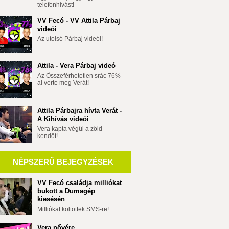
telefonhívást!
VV Fecó - VV Attila Párbaj
videói
Az utolsó Párbaj videói!
Attila - Vera Párbaj videó
Az Összeférhetetlen srác 76%-
al verte meg Verát!
Attila Párbajra hívta Verát -
A Kihívás videói
Vera kapta végül a zöld
kendőt!
NÉPSZERŰ BEJEGYZÉSEK
VV Fecó családja milliókat
bukott a Dumagép
kiesésén
Milliókat költöttek SMS-re!
Vera nővére