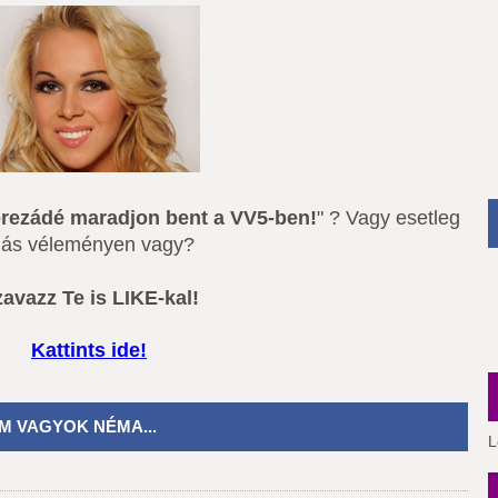
rezádé maradjon bent a VV5-ben!
" ? Vagy esetleg
ás véleményen vagy?
avazz Te is LIKE-kal!
Kattints ide!
M VAGYOK NÉMA...
L