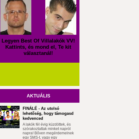
Legyen Best Of Villalakók VV!
Kattints, és mond el, Te kit
választanál!
AKTUÁLIS
FINÁLÉ - Az utolsó
lehetőség, hogy támogasd
kedvenced
A lakók fél évig küzdöttek, és
szórakoztattak minket napról
napra! Bőven megérdemelnek
egy SMS-t, vagy egy