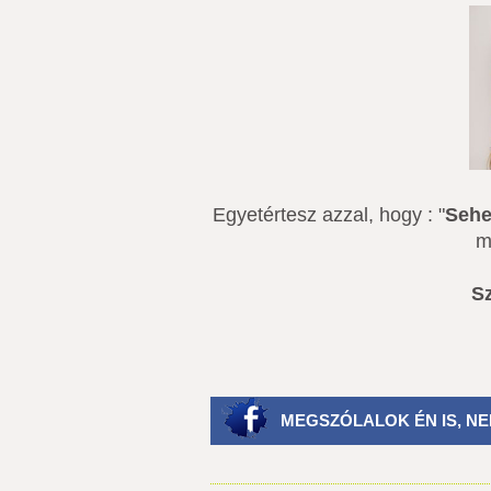
Egyetértesz azzal, hogy : "
Sehe
m
Sz
MEGSZÓLALOK ÉN IS, NE