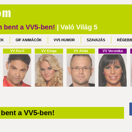
 bent a VV5-ben!
| Való Világ 5
EK
GIF ANIMÁCÓK
VV5 HUMOR
SZAVAZÁS
RÉGEBB
VV Fecó
VV Kinga
VV Attila
VV Veronika
bent a VV5-ben!