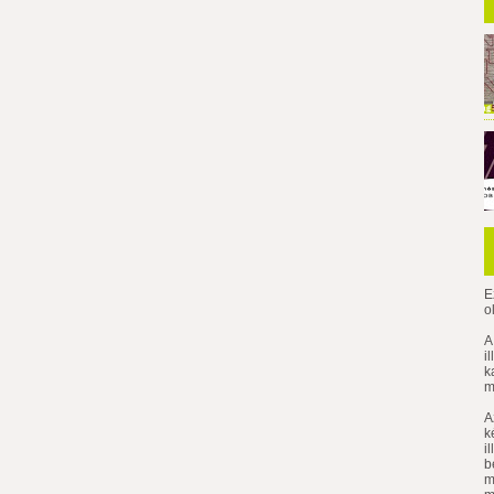
E
o
A
i
k
m
A
k
i
b
m