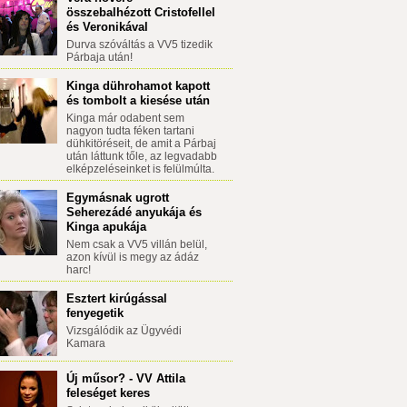
összebalhézott Cristofellel
és Veronikával
Durva szóváltás a VV5 tizedik
Párbaja után!
Kinga dührohamot kapott
és tombolt a kiesése után
Kinga már odabent sem
nagyon tudta féken tartani
dühkitöréseit, de amit a Párbaj
után láttunk tőle, az legvadabb
elképzeléseinket is felülmúlta.
Egymásnak ugrott
Seherezádé anyukája és
Kinga apukája
Nem csak a VV5 villán belül,
azon kívül is megy az ádáz
harc!
Esztert kirúgással
fenyegetik
Vizsgálódik az Ügyvédi
Kamara
Új műsor? - VV Attila
feleséget keres