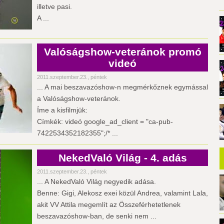
illetve pasi.
A ...
Valóságshow-veteránok promó
videó
2011.szeptember.23., péntek
... A mai beszavazóshow-n megmérkőznek egymással
a Valóságshow-veteránok.
Íme a kisfilmjük:
Címkék: videó google_ad_client = "ca-pub-
7422534352182355";/* ...
NekedValó Világ - 4. adás
2011.szeptember.23., péntek
... A NekedValó Világ negyedik adása.
Benne: Gigi, Alekosz exei közül Andrea, valamint Lala,
akit VV Attila megemlít az Összeférhetetlenek
beszavazóshow-ban, de senki nem ...