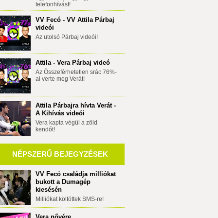
telefonhívást!
VV Fecó - VV Attila Párbaj
videói
Az utolsó Párbaj videói!
Attila - Vera Párbaj videó
Az Összeférhetetlen srác 76%-
al verte meg Verát!
Attila Párbajra hívta Verát -
A Kihívás videói
Vera kapta végül a zöld
kendőt!
NÉPSZERŰ BEJEGYZÉSEK
VV Fecó családja milliókat
bukott a Dumagép
kiesésén
Milliókat költöttek SMS-re!
Vera nővére