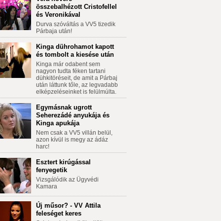
összebalhézott Cristofellel
és Veronikával
Durva szóváltás a VV5 tizedik
Párbaja után!
Kinga dührohamot kapott
és tombolt a kiesése után
Kinga már odabent sem
nagyon tudta féken tartani
dühkitöréseit, de amit a Párbaj
után láttunk tőle, az legvadabb
elképzeléseinket is felülmúlta.
Egymásnak ugrott
Seherezádé anyukája és
Kinga apukája
Nem csak a VV5 villán belül,
azon kívül is megy az ádáz
harc!
Esztert kirúgással
fenyegetik
Vizsgálódik az Ügyvédi
Kamara
Új műsor? - VV Attila
feleséget keres