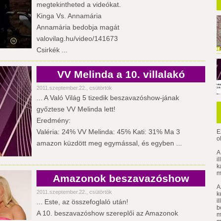
megtekintheted a videókat.
Kinga Vs. Annamária
Annamária bedobja magát
valovilag.hu/video/141673
Csirkék ...
VV Melinda a 10. villalakó
2011.szeptember.22., csütörtök
... A Való Világ 5 tizedik beszavazóshow-jának
győztese VV Melinda lett!
Eredmény:
Valéria: 24% VV Melinda: 45% Kati: 31% Ma 3
E
o
amazon küzdött meg egymással, és egyben ...
A
i
k
m
Amazonok beszavazóshow
A
2011.szeptember.22., csütörtök
k
i
... Este, az összefoglaló után!
b
A 10. beszavazóshow szereplői az Amazonok
m