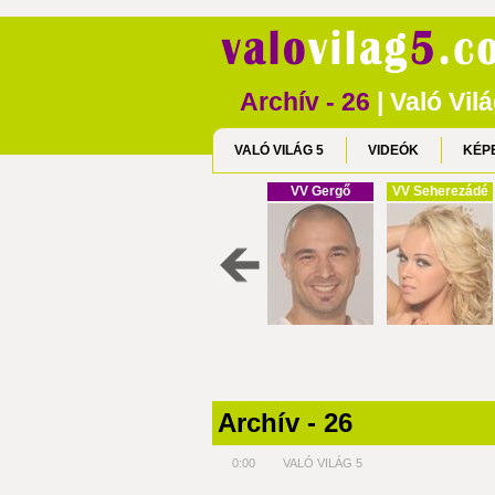
Archív - 26
| Való Vil
VALÓ VILÁG 5
VIDEÓK
KÉP
VV Gergő
VV Seherezádé
Archív - 26
0:00
VALÓ VILÁG 5