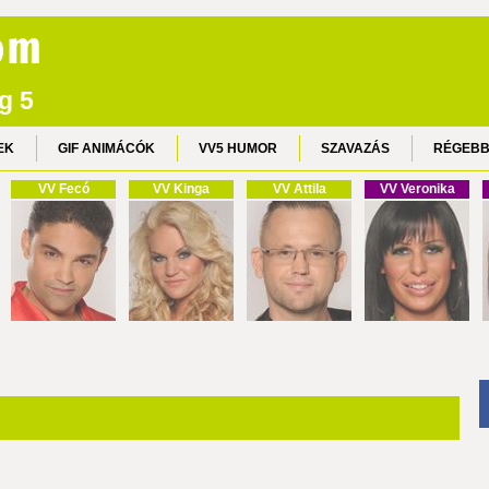
ág 5
EK
GIF ANIMÁCÓK
VV5 HUMOR
SZAVAZÁS
RÉGEBB
VV Fecó
VV Kinga
VV Attila
VV Veronika