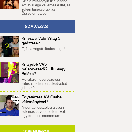
Szinte mindegyikük eltöltene
Attilával egy kellemes estét, és
sokan tanácsolták az
Összeférhetetlen...
SZAVAZÁS
Ki lesz a Való Világ 5
győztese?
Eljött a végső döntés ideje!
Ki a jobb VV5
műsorvezető? Lilu vagy
Balázs?
Melyikük műsorvezetési
stílusát és humorát kedveled
jobban?
Egyetértesz VV Csaba
véleményével?
A tegnapi összefoglalóban -
sok más egyéb mellett - volt
egy érdekes momentum.
VV5 HUMOR