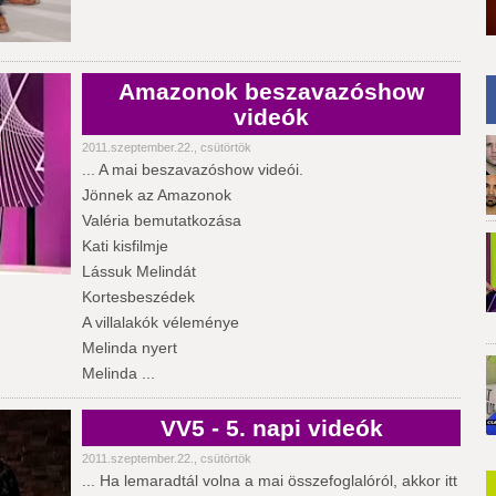
Amazonok beszavazóshow
videók
2011.szeptember.22., csütörtök
... A mai beszavazóshow videói.
Jönnek az Amazonok
Valéria bemutatkozása
Kati kisfilmje
Lássuk Melindát
Kortesbeszédek
A villalakók véleménye
Melinda nyert
Melinda ...
VV5 - 5. napi videók
2011.szeptember.22., csütörtök
... Ha lemaradtál volna a mai összefoglalóról, akkor itt