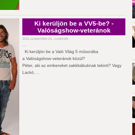
Ki kerüljön be a VV5-be? -
Valóságshow-veteránok
2011.szeptember.22., csütörtök
...
Ki kerüljön be a Való Világ 5 műsorába
a Valóságshow-veteránok közül?
Péter, aki az embereket sakkbábuknak tekinti? Vagy
Lackó, ...