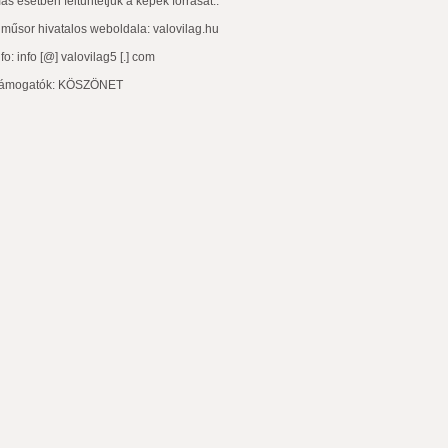
ás esetben feltüntetjük a képek forrását..
 műsor hivatalos weboldala:
valovilag.hu
nfo: info [@] valovilag5 [.] com
ámogatók:
KÖSZÖNET