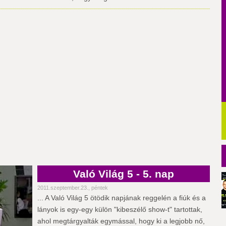
Való Világ 5 - 5. nap
2011.szeptember.23., péntek
... A Való Világ 5 ötödik napjának reggelén a fiúk és a
lányok is egy-egy külön "kibeszélő show-t" tartottak,
ahol megtárgyalták egymással, hogy ki a legjobb nő,