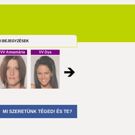
I BEJEGYZÉSEK
VV Annamária
VV Dya
VV Cristofel
VV Melinda
MI SZERETÜNK TÉGED! ÉS TE?