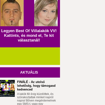
Legyen Best Of Villalakók VV!
Kattints, és mond el, Te kit
választanál!
AKTUÁLIS
FINÁLÉ - Az utolsó
lehetőség, hogy támogasd
kedvenced
A lakók fél évig küzdöttek, és
szórakoztattak minket napról
napra! Bőven megérdemelnek
egy SMS-t, vagy egy