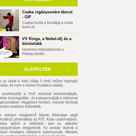
Csaba cigányzenére táncol
- GIF
Csaba hozta a formáját a roma
bulin is!
VV Kinga, a Nobel-díj és a
körömlakk
Humoros másodpercek a
Párbaj során!
ALAPELVEK
z az oldal a Való Világ 5 című műsor rajongói
ldala, és nem a műsor hivatalos oldala.
 szerkesztők a VV5 műsorát kommentálják,
lletve összegyűjtik-, és kategorizálják a műsorral
apcsolatban megjelent híreket, melyek forrását
inden esetben feltüntetik.
z oldalon megjelenő képek többsége saját
észítésű pillanatkép az RTL Klub csatornájáról,
lletve abból a videóból, ami az aktuális
ejegyzésben megjelenik. Az arckép ikonok a
űsor hivatalos oldaláról származnak. Minden