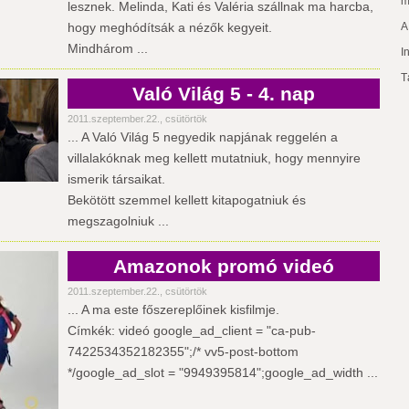
m
lesznek. Melinda, Kati és Valéria szállnak ma harcba,
hogy meghódítsák a nézők kegyeit.
A
Mindhárom ...
I
T
Való Világ 5 - 4. nap
2011.szeptember.22., csütörtök
... A Való Világ 5 negyedik napjának reggelén a
villalakóknak meg kellett mutatniuk, hogy mennyire
ismerik társaikat.
Bekötött szemmel kellett kitapogatniuk és
megszagolniuk ...
Amazonok promó videó
2011.szeptember.22., csütörtök
... A ma este főszereplőinek kisfilmje.
Címkék: videó google_ad_client = "ca-pub-
7422534352182355";/* vv5-post-bottom
*/google_ad_slot = "9949395814";google_ad_width ...