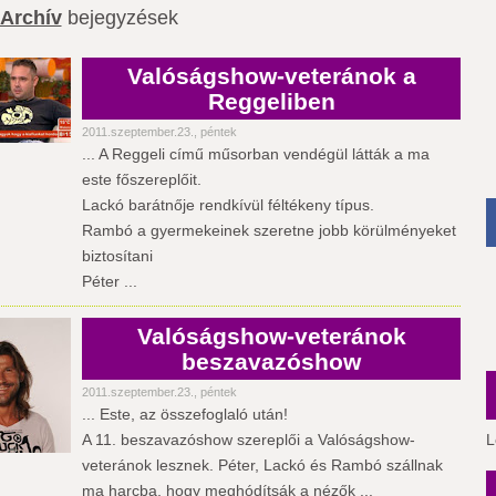
Archív
bejegyzések
Valóságshow-veteránok a
Reggeliben
2011.szeptember.23., péntek
... A Reggeli című műsorban vendégül látták a ma
este főszereplőit.
Lackó barátnője rendkívül féltékeny típus.
Rambó a gyermekeinek szeretne jobb körülményeket
biztosítani
Péter ...
Valóságshow-veteránok
beszavazóshow
2011.szeptember.23., péntek
... Este, az összefoglaló után!
A 11. beszavazóshow szereplői a Valóságshow-
L
veteránok lesznek. Péter, Lackó és Rambó szállnak
ma harcba, hogy meghódítsák a nézők ...