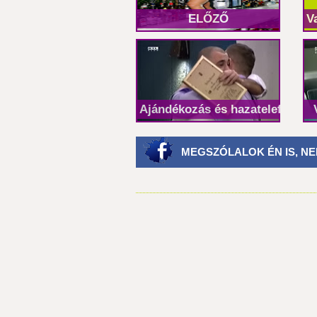
ELŐZŐ
V
Ajándékozás és hazatelefonálá
MEGSZÓLALOK ÉN IS, NE