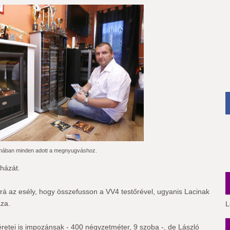
nában minden adott a megnyugváshoz.
házát.
rá az esély, hogy összefusson a VV4 testőrével, ugyanis Lacinak
za.
L
éretei is impozánsak - 400 négyzetméter, 9 szoba -, de László