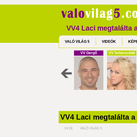
VV4 Laci megtalálta 
VALÓ VILÁG 5
VIDEÓK
KÉP
VV Gergő
VV Seherezádé
VV4 Laci megtalálta 
14:26
VALÓ VILÁG 5