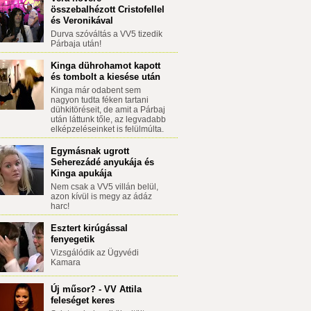
összebalhézott Cristofellel
és Veronikával
Durva szóváltás a VV5 tizedik
Párbaja után!
Kinga dührohamot kapott
és tombolt a kiesése után
Kinga már odabent sem
nagyon tudta féken tartani
dühkitöréseit, de amit a Párbaj
után láttunk tőle, az legvadabb
elképzeléseinket is felülmúlta.
Egymásnak ugrott
Seherezádé anyukája és
Kinga apukája
Nem csak a VV5 villán belül,
azon kívül is megy az ádáz
harc!
Esztert kirúgással
fenyegetik
Vizsgálódik az Ügyvédi
Kamara
Új műsor? - VV Attila
feleséget keres