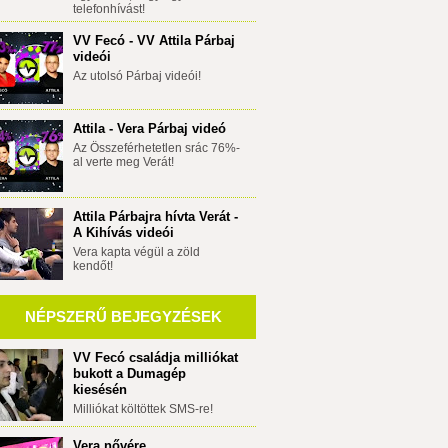
telefonhívást!
VV Fecó - VV Attila Párbaj
videói
Az utolsó Párbaj videói!
Attila - Vera Párbaj videó
Az Összeférhetetlen srác 76%-
al verte meg Verát!
Attila Párbajra hívta Verát -
A Kihívás videói
Vera kapta végül a zöld
kendőt!
NÉPSZERŰ BEJEGYZÉSEK
VV Fecó családja milliókat
bukott a Dumagép
kiesésén
Milliókat költöttek SMS-re!
Vera nővére