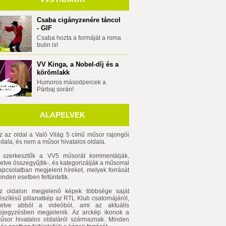
Csaba cigányzenére táncol
- GIF
Csaba hozta a formáját a roma
bulin is!
VV Kinga, a Nobel-díj és a
körömlakk
Humoros másodpercek a
Párbaj során!
ALAPELVEK
z az oldal a Való Világ 5 című műsor rajongói
ldala, és nem a műsor hivatalos oldala.
 szerkesztők a VV5 műsorát kommentálják,
lletve összegyűjtik-, és kategorizálják a műsorral
apcsolatban megjelent híreket, melyek forrását
inden esetben feltüntetik.
z oldalon megjelenő képek többsége saját
észítésű pillanatkép az RTL Klub csatornájáról,
lletve abból a videóból, ami az aktuális
ejegyzésben megjelenik. Az arckép ikonok a
űsor hivatalos oldaláról származnak. Minden