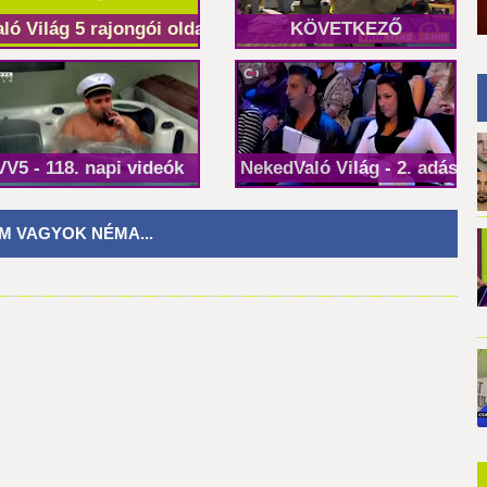
aló Világ 5 rajongói oldal
KÖVETKEZŐ
s
VV5 - 118. napi videók
NekedValó Világ - 2. adás
M VAGYOK NÉMA...