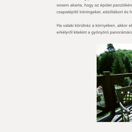
sosem akarta, hogy az épület panzióként 
csapatépítő tréningeket, edzőtábort és
Ha valaki körülnéz a környéken, akkor e
erkélyről kitekint a gyönyörű panorámár