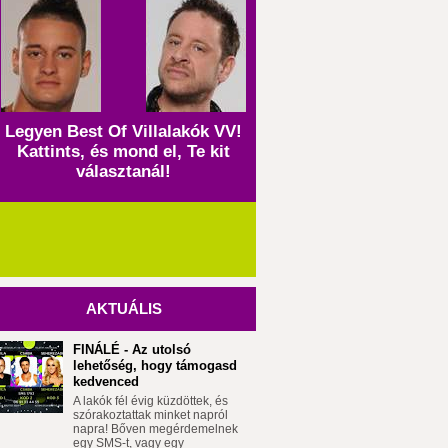
Legyen Best Of Villalakók VV!
Kattints, és mond el, Te kit
választanál!
AKTUÁLIS
FINÁLÉ - Az utolsó
lehetőség, hogy támogasd
kedvenced
A lakók fél évig küzdöttek, és
szórakoztattak minket napról
napra! Bőven megérdemelnek
egy SMS-t, vagy egy