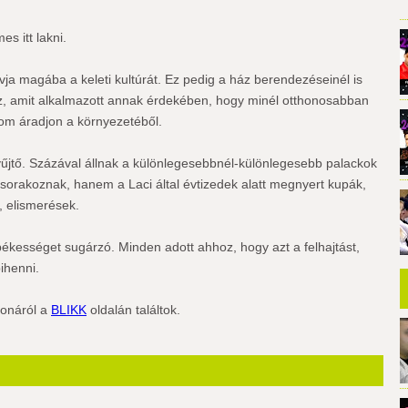
s itt lakni.
vja magába a keleti kultúrát. Ez pedig a ház berendezéseinél is
 az, amit alkalmazott annak érdekében, hogy minél otthonosabban
om áradjon a környezetéből.
űjtő. Százával állnak a különlegesebbnél-különlegesebb palackok
orakoznak, hanem a Laci által évtizedek alatt megnyert kupák,
, elismerések.
ékességet sugárzó. Minden adott ahhoz, hogy azt a felhajtást,
ihenni.
honáról a
BLIKK
oldalán találtok.