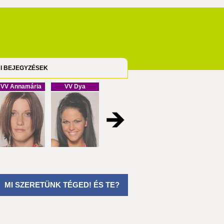
I BEJEGYZÉSEK
VV Annamária
VV Dya
VV Cristofel
VV Melinda
MI SZERETÜNK TÉGED! ÉS TE?