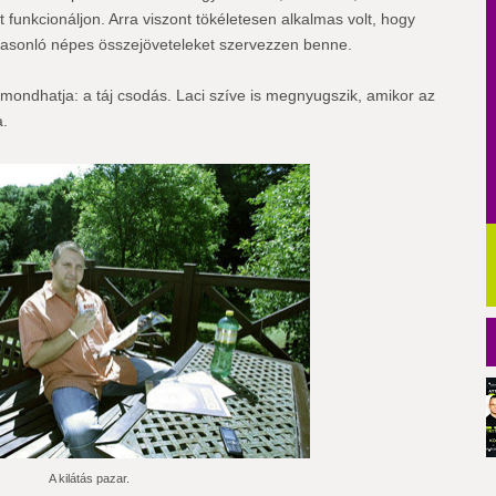
funkcionáljon. Arra viszont tökéletesen alkalmas volt, hogy
 hasonló népes összejöveteleket szervezzen benne.
lmondhatja: a táj csodás. Laci szíve is megnyugszik, amikor az
a.
A kilátás pazar.