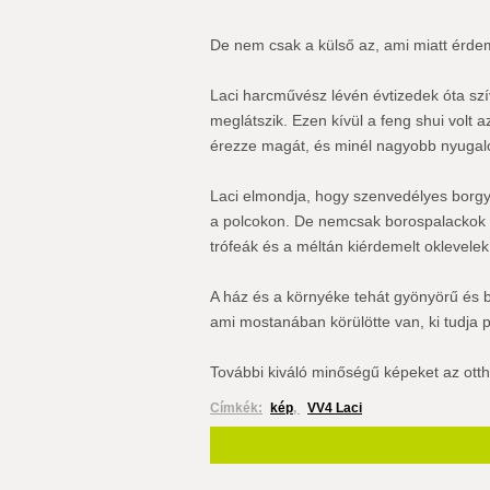
De nem csak a külső az, ami miatt érdeme
Laci harcművész lévén évtizedek óta szí
meglátszik. Ezen kívül a feng shui volt
érezze magát, és minél nagyobb nyugal
Laci elmondja, hogy szenvedélyes borgy
a polcokon. De nemcsak borospalackok s
trófeák és a méltán kiérdemelt oklevelek
A ház és a környéke tehát gyönyörű és b
ami mostanában körülötte van, ki tudja p
További kiváló minőségű képeket az ott
Címkék:
kép
,
VV4 Laci