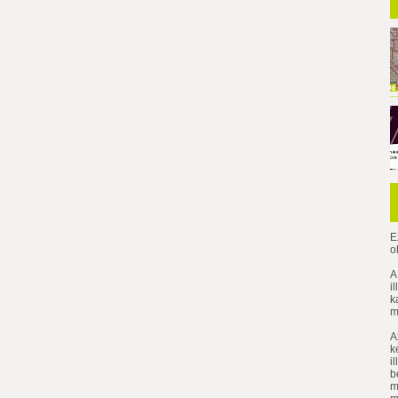
E
o
A
i
k
m
A
k
i
b
m