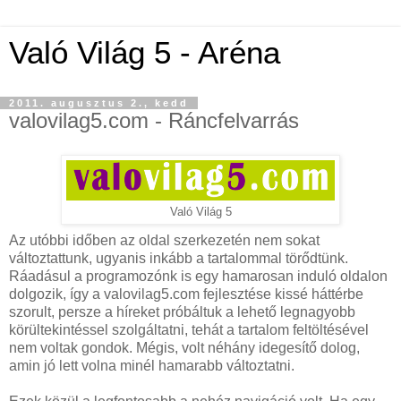
Való Világ 5 - Aréna
2011. augusztus 2., kedd
valovilag5.com - Ráncfelvarrás
Való Világ 5
Az utóbbi időben az oldal szerkezetén nem sokat
változtattunk, ugyanis inkább a tartalommal törődtünk.
Ráadásul a programozónk is egy hamarosan induló oldalon
dolgozik, így a valovilag5.com fejlesztése kissé háttérbe
szorult, persze a híreket próbáltuk a lehető legnagyobb
körültekintéssel szolgáltatni, tehát a tartalom feltöltésével
nem voltak gondok. Mégis, volt néhány idegesítő dolog,
amin jó lett volna minél hamarabb változtatni.