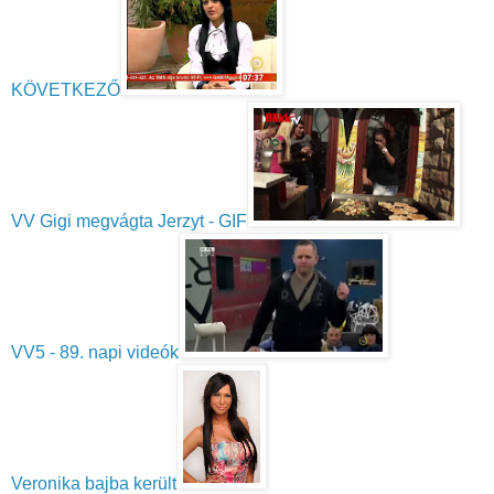
KÖVETKEZŐ
VV Gigi megvágta Jerzyt - GIF
VV5 - 89. napi videók
Veronika bajba került