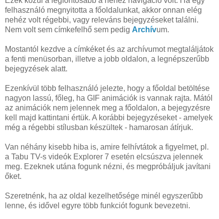
Ezek közül a legfontosabb a nehéz navigáció volt. Ha egy
felhasználó megnyitotta a főoldalunkat, akkor onnan elég
nehéz volt régebbi, vagy releváns bejegyzéseket találni.
Nem volt sem címkefelhő sem pedig
Archív
um.
Mostantól kezdve a címkéket és az archívumot megtaláljátok
a fenti menüsorban, illetve a jobb oldalon, a legnépszerűbb
bejegyzések alatt.
Ezenkívül több felhasználó jelezte, hogy a főoldal betöltése
nagyon lassú, főleg, ha GIF animációk is vannak rajta. Mától
az animációk nem jelennek meg a főoldalon, a bejegyzésre
kell majd kattintani értük. A korábbi bejegyzéseket - amelyek
még a régebbi stílusban készültek - hamarosan átírjuk.
Van néhány kisebb hiba is, amire felhívtátok a figyelmet, pl.
a Tabu TV-s videók Explorer 7 esetén elcsúszva jelennek
meg. Ezeknek utána fogunk nézni, és megpróbáljuk javítani
őket.
Szeretnénk, ha az oldal kezelhetősége minél egyszerűbb
lenne, és idővel egyre több funkciót fogunk bevezetni.