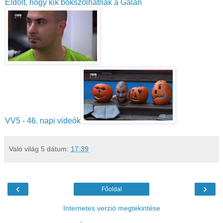
Eldőlt, hogy kik bokszolhatnak a Gálán
VV5 - 46. napi videók
Való világ 5
dátum:
17:39
‹
›
Főoldal
Internetes verzió megtekintése