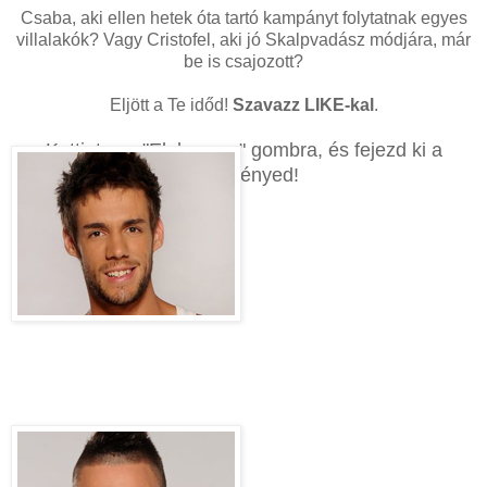
Csaba, aki ellen hetek óta tartó kampányt folytatnak egyes
villalakók? Vagy Cristofel, aki jó Skalpvadász módjára, már
be is csajozott?
Eljött a Te időd!
Szavazz LIKE-kal
.
Kattints az "Elolvasom" gombra, és fejezd ki a
véleményed!
Csaba