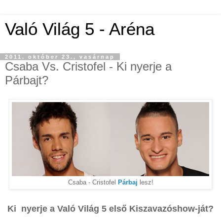
Való Világ 5 - Aréna
2011. október 23., vasárnap
Csaba Vs. Cristofel - Ki nyerje a
Párbajt?
Csaba - Cristofel
Párbaj
lesz!
Ki nyerje a Való Világ 5
első Kiszavazóshow-ját?