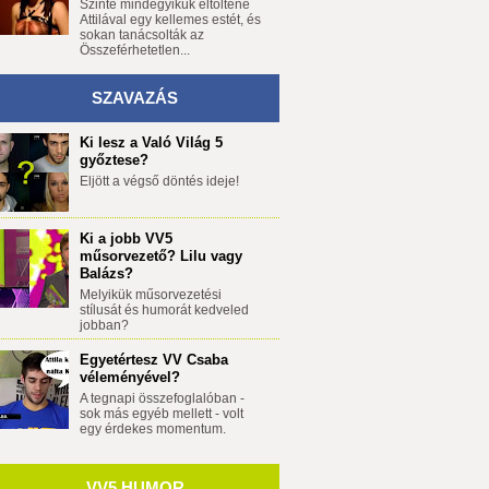
Szinte mindegyikük eltöltene
Attilával egy kellemes estét, és
sokan tanácsolták az
Összeférhetetlen...
SZAVAZÁS
Ki lesz a Való Világ 5
győztese?
Eljött a végső döntés ideje!
Ki a jobb VV5
műsorvezető? Lilu vagy
Balázs?
Melyikük műsorvezetési
stílusát és humorát kedveled
jobban?
Egyetértesz VV Csaba
véleményével?
A tegnapi összefoglalóban -
sok más egyéb mellett - volt
egy érdekes momentum.
VV5 HUMOR