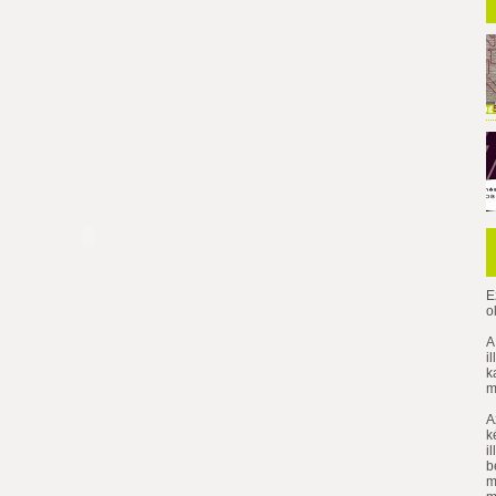
E
o
A
i
k
m
A
k
i
b
m