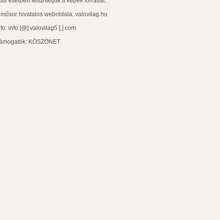
ás esetben feltüntetjük a képek forrását..
 műsor hivatalos weboldala:
valovilag.hu
nfo: info [@] valovilag5 [.] com
ámogatók:
KÖSZÖNET