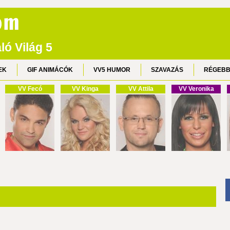
ló Világ 5
EK
GIF ANIMÁCÓK
VV5 HUMOR
SZAVAZÁS
RÉGEBB
VV Fecó
VV Kinga
VV Attila
VV Veronika