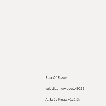
Best Of Eszter
valovilag.hu/video/149235
Attila és Kinga közjáték