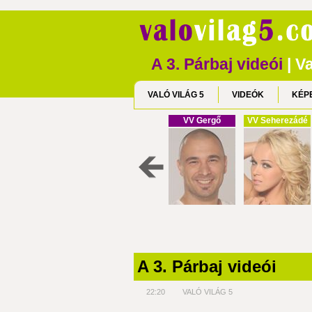
A 3. Párbaj videói
| Va
VALÓ VILÁG 5
VIDEÓK
KÉP
VV Gergő
VV Seherezádé
A 3. Párbaj videói
22:20
VALÓ VILÁG 5