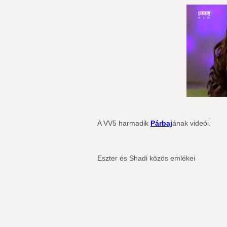
A VV5 harmadik
Párbaj
ának videói.
Eszter és Shadi közös emlékei