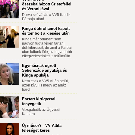
összebalhézott Cristofellel
és Veronikával
Durva szóváltás a VV5 tizedik
Párbaja után!
Kinga dührohamot kapott
és tombolt a kiesése után
Kinga már odabent sem
nagyon tudta féken tartani
dühkitöréseit, de amit a Párbaj
után láttunk tőle, az legvadabb
elképzeléseinket is felülmúlta.
Egymásnak ugrott
Seherezádé anyukája és
Kinga apukája
Nem csak a VV5 villán belül,
azon kívül is megy az ádáz
harc!
Esztert kirúgással
fenyegetik
Vizsgálódik az Ügyvédi
Kamara
Új műsor? - VV Attila
feleséget keres