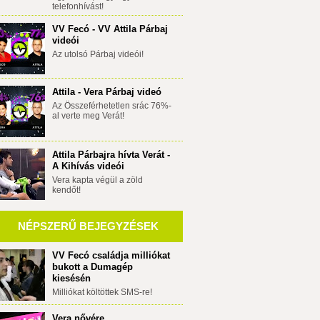
telefonhívást!
VV Fecó - VV Attila Párbaj
videói
Az utolsó Párbaj videói!
Attila - Vera Párbaj videó
Az Összeférhetetlen srác 76%-
al verte meg Verát!
Attila Párbajra hívta Verát -
A Kihívás videói
Vera kapta végül a zöld
kendőt!
NÉPSZERŰ BEJEGYZÉSEK
VV Fecó családja milliókat
bukott a Dumagép
kiesésén
Milliókat költöttek SMS-re!
Vera nővére