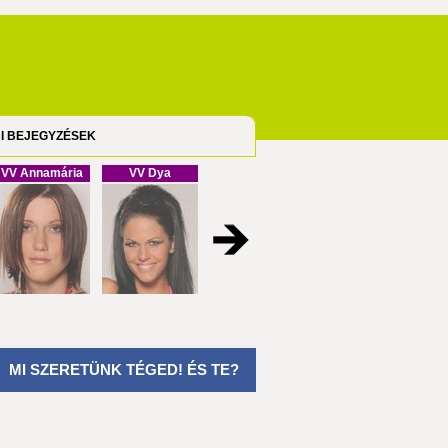
I BEJEGYZÉSEK
VV Annamária
VV Dya
VV Cristofel
VV Melinda
MI SZERETÜNK TÉGED! ÉS TE?