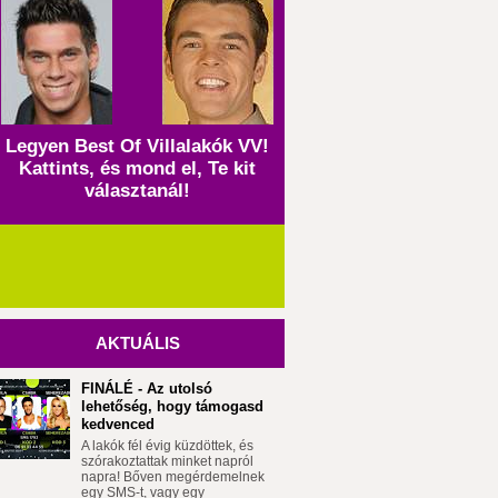
Legyen Best Of Villalakók VV!
Kattints, és mond el, Te kit
választanál!
AKTUÁLIS
FINÁLÉ - Az utolsó
lehetőség, hogy támogasd
kedvenced
A lakók fél évig küzdöttek, és
szórakoztattak minket napról
napra! Bőven megérdemelnek
egy SMS-t, vagy egy