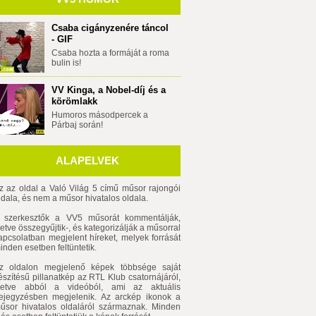
Csaba cigányzenére táncol
- GIF
Csaba hozta a formáját a roma
bulin is!
VV Kinga, a Nobel-díj és a
körömlakk
Humoros másodpercek a
Párbaj során!
ALAPELVEK
z az oldal a Való Világ 5 című műsor rajongói
ldala, és nem a műsor hivatalos oldala.
 szerkesztők a VV5 műsorát kommentálják,
lletve összegyűjtik-, és kategorizálják a műsorral
apcsolatban megjelent híreket, melyek forrását
inden esetben feltüntetik.
z oldalon megjelenő képek többsége saját
észítésű pillanatkép az RTL Klub csatornájáról,
lletve abból a videóból, ami az aktuális
ejegyzésben megjelenik. Az arckép ikonok a
űsor hivatalos oldaláról származnak. Minden