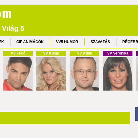
 Világ 5
EK
GIF ANIMÁCÓK
VV5 HUMOR
SZAVAZÁS
RÉGEBB
VV Fecó
VV Kinga
VV Attila
VV Veronika