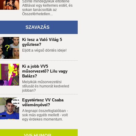
Szinte mindegyikük eltöltene
Attilával egy kellemes estét, és
sokan tanácsolták az
Összeférhetetlen...
SZAVAZÁS
Ki lesz a Való Világ 5
győztese?
Eljött a végső döntés ideje!
Ki a jobb VV5
műsorvezető? Lilu vagy
Balázs?
Melyikük műsorvezetési
stílusát és humorát kedveled
jobban?
Egyetértesz VV Csaba
véleményével?
A tegnapi összefoglalóban -
sok más egyéb mellett - volt
egy érdekes momentum.
VV5 HUMOR