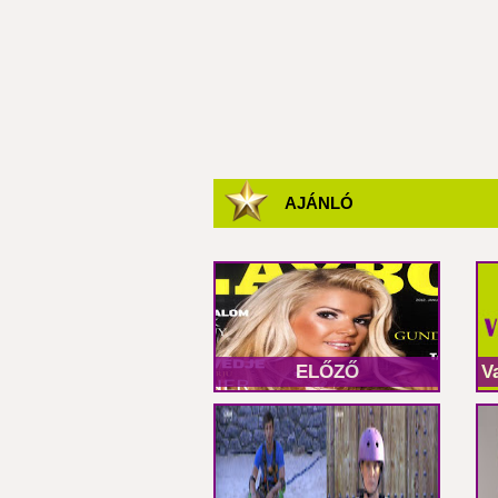
AJÁNLÓ
ELŐZŐ
V