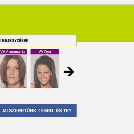
I BEJEGYZÉSEK
VV Annamária
VV Dya
VV Cristofel
VV Melinda
MI SZERETÜNK TÉGED! ÉS TE?