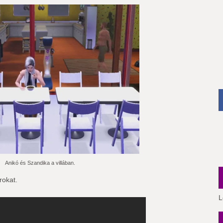
Anikó és Szandika a villában.
rokat.
L