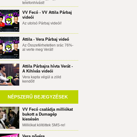
telefonhívást!
VV Fecó - VV Attila Párbaj
videói
Az utolsó Párbaj videói!
Attila - Vera Párbaj videó
Az Összeférhetetlen srác 76%-
al verte meg Verát!
Attila Párbajra hívta Verát -
A Kihívás videói
Vera kapta végül a zöld
kendőt!
NÉPSZERŰ BEJEGYZÉSEK
VV Fecó családja milliókat
bukott a Dumagép
kiesésén
Milliókat költöttek SMS-re!
Vera nővére