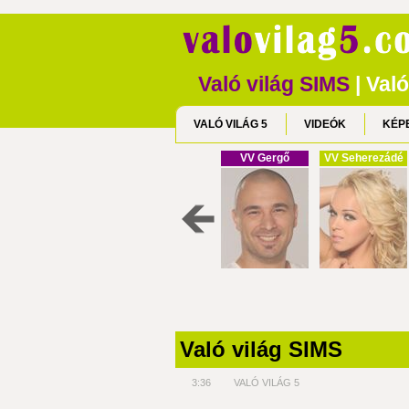
Való világ SIMS
| Való
VALÓ VILÁG 5
VIDEÓK
KÉP
VV Gergő
VV Seherezádé
Való világ SIMS
3:36
VALÓ VILÁG 5