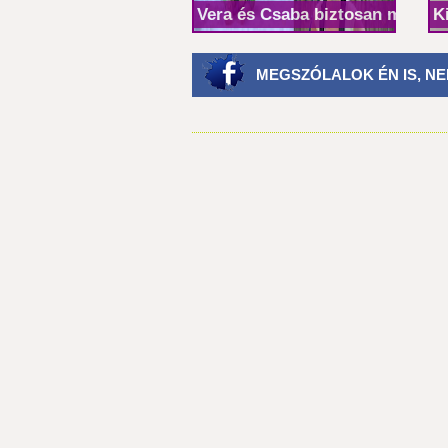
Vera és Csaba biztosan marad
K
MEGSZÓLALOK ÉN IS, NE