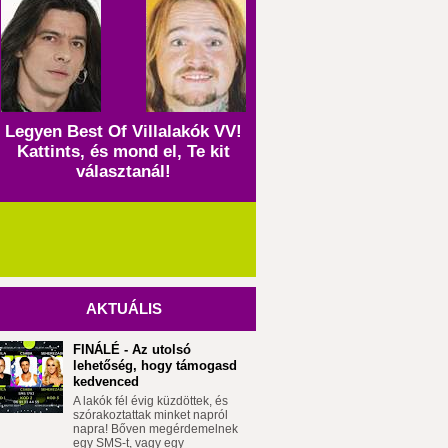
Legyen Best Of Villalakók VV!
Kattints, és mond el, Te kit
választanál!
AKTUÁLIS
FINÁLÉ - Az utolsó
lehetőség, hogy támogasd
kedvenced
A lakók fél évig küzdöttek, és
szórakoztattak minket napról
napra! Bőven megérdemelnek
egy SMS-t, vagy egy