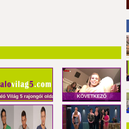
aló Világ 5 rajongói oldal
KÖVETKEZŐ