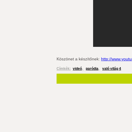
Köszönet a készítőnek:
http://www.yout
Címkék:
videó
,
paródia
,
való világ 4