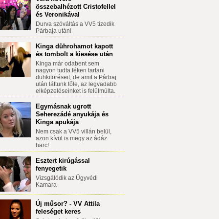
összebalhézott Cristofellel
és Veronikával
Durva szóváltás a VV5 tizedik
Párbaja után!
Kinga dührohamot kapott
és tombolt a kiesése után
Kinga már odabent sem
nagyon tudta féken tartani
dühkitöréseit, de amit a Párbaj
után láttunk tőle, az legvadabb
elképzeléseinket is felülmúlta.
Egymásnak ugrott
Seherezádé anyukája és
Kinga apukája
Nem csak a VV5 villán belül,
azon kívül is megy az ádáz
harc!
Esztert kirúgással
fenyegetik
Vizsgálódik az Ügyvédi
Kamara
Új műsor? - VV Attila
feleséget keres