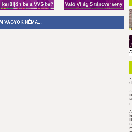
i kerüljön be a VV5-be? - Feltörekvők
Való Világ 5 táncverseny - A
M VAGYOK NÉMA...
E
o
A
i
k
m
A
k
i
b
m