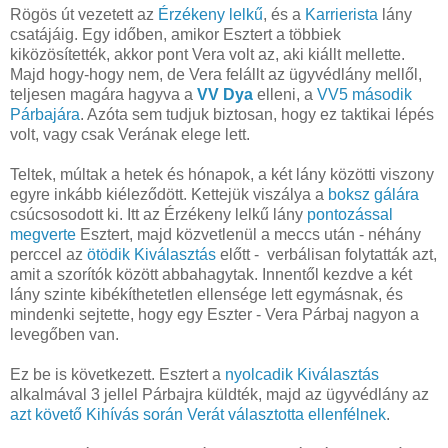
Rögös út vezetett az
Érzékeny lelkű
, és a
Karrierista
lány
csatájáig. Egy időben, amikor Esztert a többiek
kiközösítették, akkor pont Vera volt az, aki kiállt mellette.
Majd hogy-hogy nem, de Vera felállt az ügyvédlány mellől,
teljesen magára hagyva a
VV Dya
elleni, a
VV5
második
Párbajára
. Azóta sem tudjuk biztosan, hogy ez taktikai lépés
volt, vagy csak Verának elege lett.
Teltek, múltak a hetek és hónapok, a két lány közötti viszony
egyre inkább kiéleződött. Kettejük viszálya a
boksz gálára
csúcsosodott ki. Itt az Érzékeny lelkű lány
pontozással
megverte
Esztert, majd közvetlenül a meccs után - néhány
perccel az
ötödik Kiválasztás
előtt - verbálisan folytatták azt,
amit a szorítók között abbahagytak. Innentől kezdve a két
lány szinte kibékíthetetlen ellensége lett egymásnak, és
mindenki sejtette, hogy egy Eszter - Vera Párbaj nagyon a
levegőben van.
Ez be is következett. Esztert a
nyolcadik Kiválasztás
alkalmával 3 jellel Párbajra küldték, majd az ügyvédlány az
azt követő Kihívás során Verát választotta ellenfélnek
.