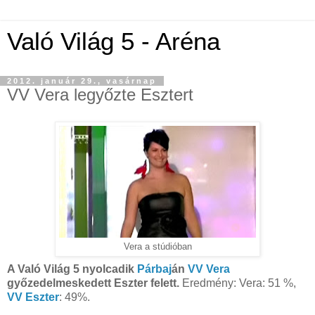
Való Világ 5 - Aréna
2012. január 29., vasárnap
VV Vera legyőzte Esztert
Vera a stúdióban
A Való Világ 5 nyolcadik
Párbaj
án
VV Vera
győzedelmeskedett Eszter felett.
Eredmény: Vera: 51 %,
VV Eszter
: 49%.