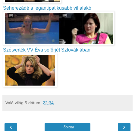
Seherezádé a legantipatikusabb villalakó
Szétverték VV Éva sofőrjét Szlovákiában
Való világ 5
dátum:
22:34
‹
›
Főoldal