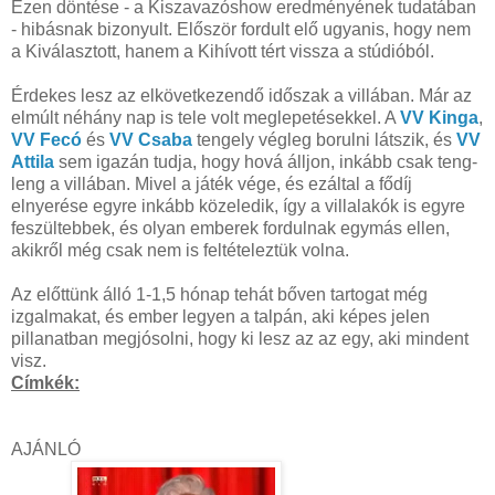
Ezen döntése - a Kiszavazóshow eredményének tudatában
- hibásnak bizonyult. Először fordult elő ugyanis, hogy nem
a Kiválasztott, hanem a Kihívott tért vissza a stúdióból.
Érdekes lesz az elkövetkezendő időszak a villában. Már az
elmúlt néhány nap is tele volt meglepetésekkel. A
VV Kinga
,
VV Fecó
és
VV Csaba
tengely végleg borulni látszik, és
VV
Attila
sem igazán tudja, hogy hová álljon, inkább csak teng-
leng a villában. Mivel a játék vége, és ezáltal a fődíj
elnyerése egyre inkább közeledik, így a villalakók is egyre
feszültebbek, és olyan emberek fordulnak egymás ellen,
akikről még csak nem is feltételeztük volna.
Az előttünk álló 1-1,5 hónap tehát bőven tartogat még
izgalmakat, és ember legyen a talpán, aki képes jelen
pillanatban megjósolni, hogy ki lesz az az egy, aki mindent
visz.
Címkék:
AJÁNLÓ