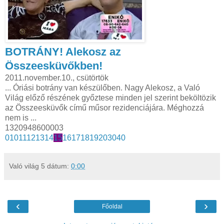
BOTRÁNY! Alekosz az
Összeesküvőkben!
2011.november.10., csütörtök
... Óriási botrány van készülőben. Nagy Alekosz, a Való
Világ előző részének győztese minden jel szerint beköltözik
az Összeesküvők című műsor rezidenciájára. Méghozzá
nem is ...
1320948600003
0
10
11
12
13
14
15
16
17
18
19
20
30
40
Való világ 5
dátum:
0:00
‹
›
Főoldal