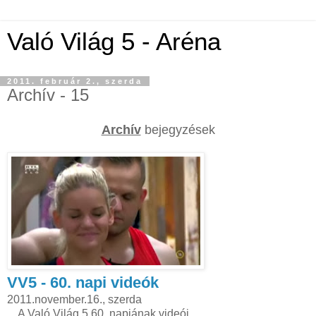
Való Világ 5 - Aréna
2011. február 2., szerda
Archív - 15
Archív
bejegyzések
VV5 - 60. napi videók
2011.november.16., szerda
... A Való Világ 5 60. napjának videói.