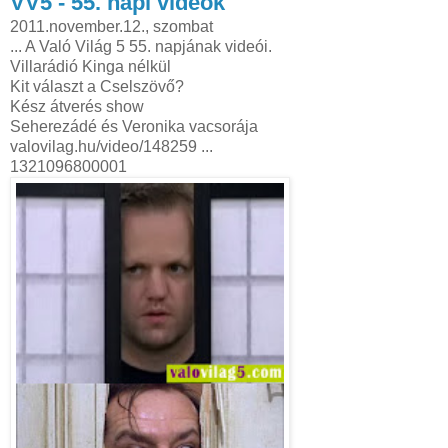
VV5 - 55. napi videók
2011.november.12., szombat
... A Való Világ 5 55. napjának videói.
Villarádió Kinga nélkül
Kit választ a Cselszövő?
Kész átverés show
Seherezádé és Veronika vacsorája
valovilag.hu/video/148259 ...
1321096800001