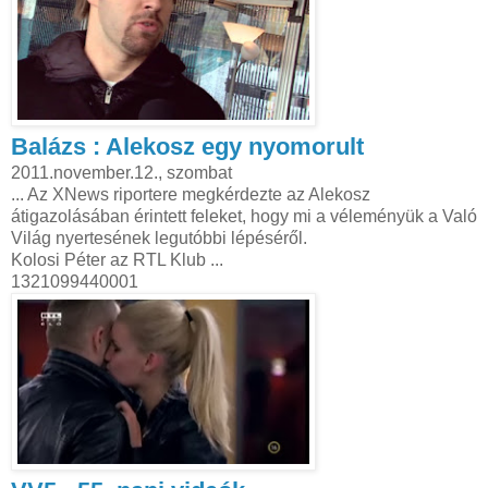
Balázs : Alekosz egy nyomorult
2011.november.12., szombat
... Az XNews riportere megkérdezte az Alekosz
átigazolásában érintett feleket, hogy mi a véleményük a Való
Világ nyertesének legutóbbi lépéséről.
Kolosi Péter az RTL Klub ...
1321099440001