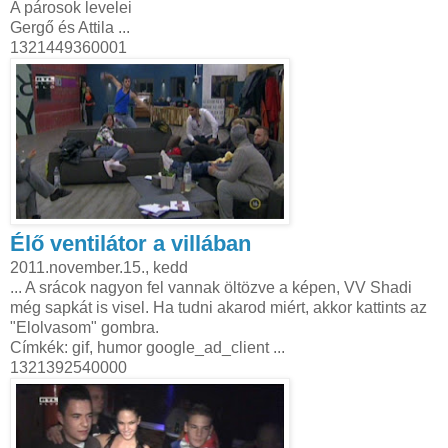
A párosok levelei
Gergő és Attila ...
1321449360001
Élő ventilátor a villában
2011.november.15., kedd
... A srácok nagyon fel vannak öltözve a képen, VV Shadi
még sapkát is visel. Ha tudni akarod miért, akkor kattints az
"Elolvasom" gombra.
Címkék: gif, humor google_ad_client ...
1321392540000