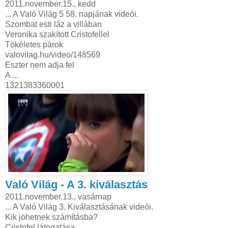
2011.november.15., kedd
... A Való Világ 5 58. napjának videói.
Szombat esti láz a villában
Veronika szakított Cristofellel
Tökéletes párok
valovilag.hu/video/148569
Eszter nem adja fel
A ...
1321383360001
Való Világ - A 3. kiválasztás
2011.november.13., vasárnap
... A Való Világ 3. Kiválasztásának videói.
Kik jöhetnek számításba?
Cristofel látogatása