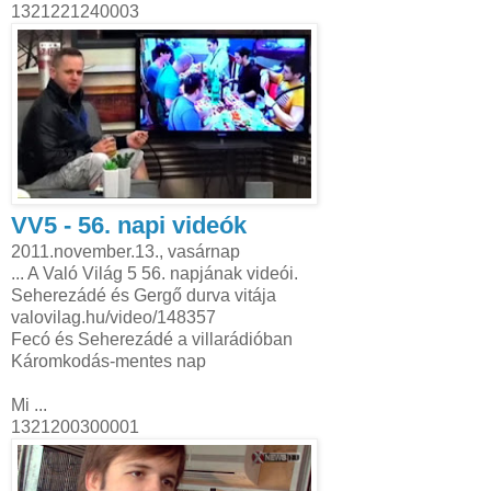
1321221240003
VV5 - 56. napi videók
2011.november.13., vasárnap
... A Való Világ 5 56. napjának videói.
Seherezádé és Gergő durva vitája
valovilag.hu/video/148357
Fecó és Seherezádé a villarádióban
Káromkodás-mentes nap
Mi ...
1321200300001