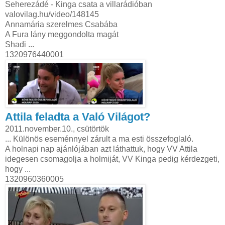
Seherezádé - Kinga csata a villarádióban
valovilag.hu/video/148145
Annamária szerelmes Csabába
A Fura lány meggondolta magát
Shadi ...
1320976440001
Attila feladta a Való Világot?
2011.november.10., csütörtök
... Különös eseménnyel zárult a ma esti összefoglaló.
A holnapi nap ajánlójában azt láthattuk, hogy VV Attila
idegesen csomagolja a holmiját, VV Kinga pedig kérdezgeti,
hogy ...
1320960360005