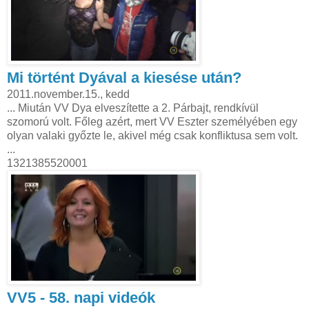
Mi történt Dyával a kiesése után?
2011.november.15., kedd
... Miután VV Dya elveszítette a 2. Párbajt, rendkívül
szomorú volt. Főleg azért, mert VV Eszter személyében egy
olyan valaki győzte le, akivel még csak konfliktusa sem volt.
...
1321385520001
VV5 - 58. napi videók