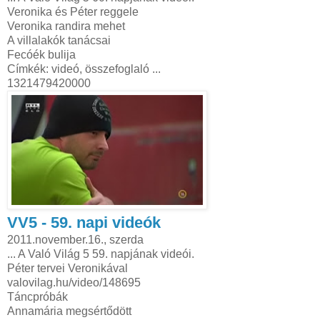
Veronika és Péter reggele
Veronika randira mehet
A villalakók tanácsai
Fecóék bulija
Címkék: videó, összefoglaló ...
1321479420000
VV5 - 59. napi videók
2011.november.16., szerda
... A Való Világ 5 59. napjának videói.
Péter tervei Veronikával
valovilag.hu/video/148695
Táncpróbák
Annamária megsértődött