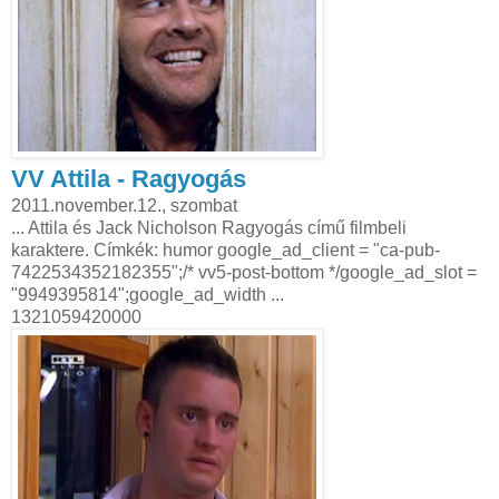
VV Attila - Ragyogás
2011.november.12., szombat
... Attila és Jack Nicholson Ragyogás című filmbeli
karaktere. Címkék: humor google_ad_client = "ca-pub-
7422534352182355";/* vv5-post-bottom */google_ad_slot =
"9949395814";google_ad_width ...
1321059420000