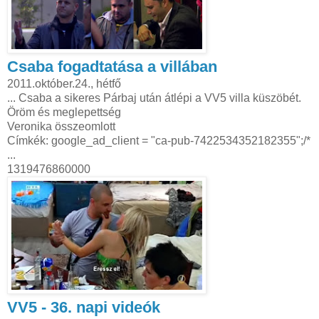
Csaba fogadtatása a villában
2011.október.24., hétfő
... Csaba a sikeres Párbaj után átlépi a VV5 villa küszöbét.
Öröm és meglepettség
Veronika összeomlott
Címkék: google_ad_client = "ca-pub-7422534352182355";/*
...
1319476860000
VV5 - 36. napi videók