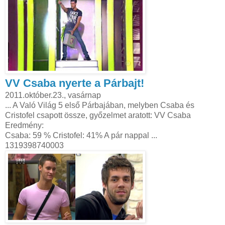
VV Csaba nyerte a Párbajt!
2011.október.23., vasárnap
... A Való Világ 5 első Párbajában, melyben Csaba és
Cristofel csapott össze, győzelmet aratott: VV Csaba
Eredmény:
Csaba: 59 % Cristofel: 41% A pár nappal ...
1319398740003