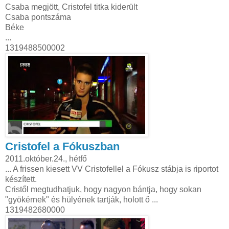
Csaba megjött, Cristofel titka kiderült
Csaba pontszáma
Béke
...
1319488500002
Cristofel a Fókuszban
2011.október.24., hétfő
... A frissen kiesett VV Cristofellel a Fókusz stábja is riportot
készített.
Cristől megtudhatjuk, hogy nagyon bántja, hogy sokan
"gyökérnek" és hülyének tartják, holott ő ...
1319482680000