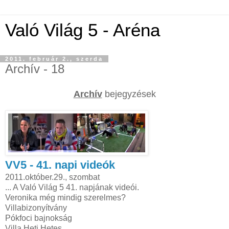
Való Világ 5 - Aréna
2011. február 2., szerda
Archív - 18
Archív
bejegyzések
VV5 - 41. napi videók
2011.október.29., szombat
... A Való Világ 5 41. napjának videói.
Veronika még mindig szerelmes?
Villabizonyítvány
Pókfoci bajnokság
Villa Heti Hetes