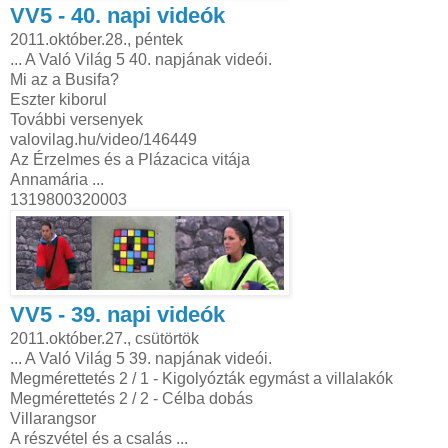
VV5 - 40. napi videók
2011.október.28., péntek
... A Való Világ 5 40. napjának videói.
Mi az a Busifa?
Eszter kiborul
További versenyek
valovilag.hu/video/146449
Az Érzelmes és a Plázacica vitája
Annamária ...
1319800320003
VV5 - 39. napi videók
2011.október.27., csütörtök
... A Való Világ 5 39. napjának videói.
Megmérettetés 2 / 1 - Kigolyózták egymást a villalakók
Megmérettetés 2 / 2 - Célba dobás
Villarangsor
A részvétel és a csalás ...