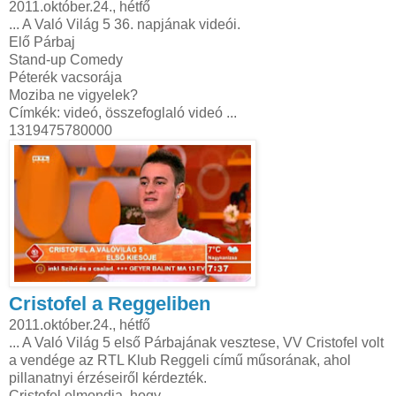
2011.október.24., hétfő
... A Való Világ 5 36. napjának videói.
Elő Párbaj
Stand-up Comedy
Péterék vacsorája
Moziba ne vigyelek?
Címkék: videó, összefoglaló videó ...
1319475780000
Cristofel a Reggeliben
2011.október.24., hétfő
... A Való Világ 5 első Párbajának vesztese, VV Cristofel volt
a vendége az RTL Klub Reggeli című műsorának, ahol
pillanatnyi érzéseiről kérdezték.
Cristofel elmondja, hogy ...