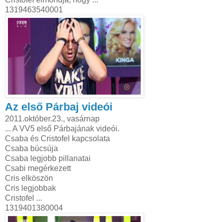
1319463540001
Az első Párbaj videói
2011.október.23., vasárnap
... A VV5 első Párbajának videói.
Csaba és Cristofel kapcsolata
Csaba búcsúja
Csaba legjobb pillanatai
Csabi megérkezett
Cris elköszön
Cris legjobbak
Cristofel ...
1319401380004