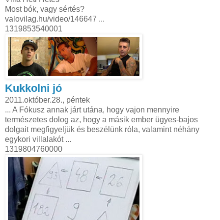
Most bók, vagy sértés?
valovilag.hu/video/146647 ...
1319853540001
Kukkolni jó
2011.október.28., péntek
... A Fókusz annak járt utána, hogy vajon mennyire
természetes dolog az, hogy a másik ember ügyes-bajos
dolgait megfigyeljük és beszélünk róla, valamint néhány
egykori villalakót ...
1319804760000