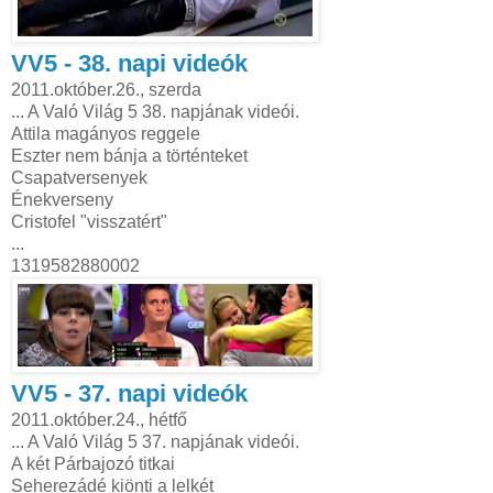
VV5 - 38. napi videók
2011.október.26., szerda
... A Való Világ 5 38. napjának videói.
Attila magányos reggele
Eszter nem bánja a történteket
Csapatversenyek
Énekverseny
Cristofel "visszatért"
...
1319582880002
VV5 - 37. napi videók
2011.október.24., hétfő
... A Való Világ 5 37. napjának videói.
A két Párbajozó titkai
Seherezádé kiönti a lelkét