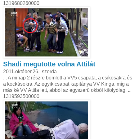
1319680260000
Shadi megütötte volna Attilát
2011.október.26., szerda
... A minap 2 részre bomlott a VV5 csapata, a csíkosakra és
a kockásokra. Az egyik csapat kapitánya VV Kinga, míg a
másiké VV Attila lett, abból az egyszerű okból kifolyólag, ...
1319593500000