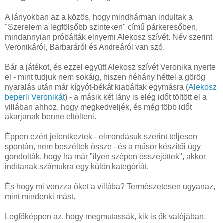
A lányokban az a közös, hogy mindhárman indultak a
"Szerelem a legfölsőbb szinteken" című párkeresőben,
mindannyian próbálták elnyerni Alekosz szívét. Név szerint
Veronikáról, Barbaráról és Andreáról van szó.
Bár a játékot, és ezzel együtt Alekosz szívét Veronika nyerte
el - mint tudjuk nem sokáig, hiszen néhány héttel a görög
nyaralás után már kígyót-békát kiabáltak egymásra (
Alekosz
beperli Veronikát
) - a másik két lány is elég időt töltött el a
villában ahhoz, hogy megkedveljék, és még több időt
akarjanak benne eltölteni.
Éppen ezért jelentkeztek - elmondásuk szerint teljesen
spontán, nem beszéltek össze - és a műsor készítői úgy
gondolták, hogy ha már "ilyen szépen összejöttek", akkor
indítanak számukra egy külön kategóriát.
És hogy mi vonzza őket a villába? Természetesen ugyanaz,
mint mindenki mást.
Legfőképpen az, hogy megmutassák, kik is ők valójában.