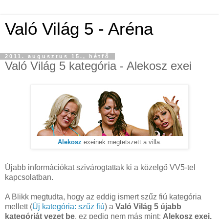
Való Világ 5 - Aréna
2011. augusztus 15., hétfő
Való Világ 5 kategória - Alekosz exei
Alekosz
exeinek megtetszett a villa.
Újabb információkat szivárogtattak ki a közelgő VV5-tel
kapcsolatban.
A Blikk megtudta, hogy az eddig ismert szűz fiú kategória
mellett (
Új kategória: szűz fiú
) a
Való Világ 5 újabb
kategóriát vezet be
, ez pedig nem más mint:
Alekosz exei.