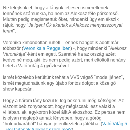
Ne felejtsük el, hogy a lányok teljesen ismeretlenek
lennének számunkra, ha nem az Alekosz féle párkereső.
Miután pedig megismertük őket, mindenki úgy emlékszik
rájuk, hogy "
Ja igen! Ők akartak a Alekosz menyasszonyai
lenni
".
Veronika kimondottan rühelli - ennek hangot is adott már
többször (
Veronika a Reggeliben
) -, hogy mindenki "
Alekosz
Veronikája
"-ként emlegeti. Szeretné ha az ország azért
kedvelné meg, aki, és nem pedig azért, mert eltöltött néhány
hetet a Való Világ 4 győztesével.
Ismét közelebb kerültünk tehát a VV5 végső "modelljéhez",
ismét megtudhattunk egy újabb fontos dolgot a közelgő
show kapcsán.
Hogy a három lány közül ki fog bekerülni még kétséges. Az
viszont bebizonyosodott, hogy mégiscsak lesz valaki a
villában, aki egykoron közel állt Alekoszhoz. Ez persze nem
is olyan meglepő annak fényében, hogy a görög
"holdudvarából" hányan jelentkeztek a játékba. (
Való Világ 5
- Hol tartanak Alekosz szerelmei?
)