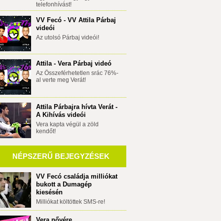
telefonhívást!
VV Fecó - VV Attila Párbaj
videói
Az utolsó Párbaj videói!
Attila - Vera Párbaj videó
Az Összeférhetetlen srác 76%-
al verte meg Verát!
Attila Párbajra hívta Verát -
A Kihívás videói
Vera kapta végül a zöld
kendőt!
NÉPSZERŰ BEJEGYZÉSEK
VV Fecó családja milliókat
bukott a Dumagép
kiesésén
Milliókat költöttek SMS-re!
Vera nővére