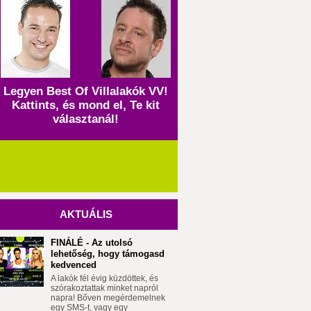
Legyen Best Of Villalakók VV!
Kattints, és mond el, Te kit
választanál!
AKTUÁLIS
FINÁLÉ - Az utolsó
lehetőség, hogy támogasd
kedvenced
A lakók fél évig küzdöttek, és
szórakoztattak minket napról
napra! Bőven megérdemelnek
egy SMS-t, vagy egy