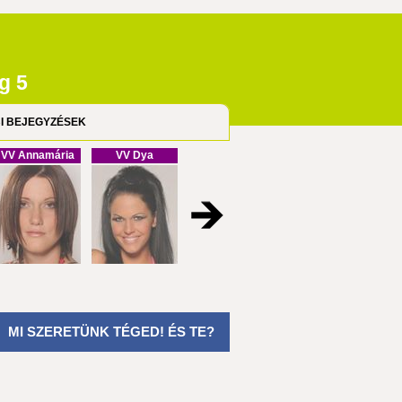
ág 5
I BEJEGYZÉSEK
VV Annamária
VV Dya
VV Cristofel
VV Melinda
MI SZERETÜNK TÉGED! ÉS TE?