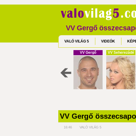
VV Gergő összecsapo
VALÓ VILÁG 5
VIDEÓK
KÉP
VV Gergő
VV Seherezádé
VV Gergő összecsapot
16:46
VALÓ VILÁG 5