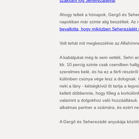
szakítani fog Seherezádéval
.
Ahogy teltek a hónapok, Gergő és Seher
napokban már szinte alig beszéltek. Az i-
bevallotta, hogy miközben Seherezádét 
Volt tehát mit megbeszélnie az Alfahím
A kabátjukat még le sem vették, Sehri 
kb. 10 percig szinte csak csendben hallgat
szerelmes belé, és ha ez a férfi részérő
különben csúnya vége lesz a dolognak. G
neki a lány - kétségkívül őt tartja a legv
kellett döbbennie, hogy főleg a korkülön
valamint a dolgokhoz való hozzáállásu
alkalmas partner a számára, és ezért n
A Gergő és Seherezádé anyukája közötti