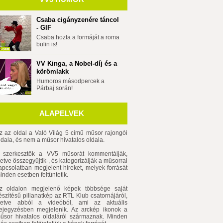
Csaba cigányzenére táncol
- GIF
Csaba hozta a formáját a roma
bulin is!
VV Kinga, a Nobel-díj és a
körömlakk
Humoros másodpercek a
Párbaj során!
ALAPELVEK
z az oldal a Való Világ 5 című műsor rajongói
ldala, és nem a műsor hivatalos oldala.
 szerkesztők a VV5 műsorát kommentálják,
lletve összegyűjtik-, és kategorizálják a műsorral
apcsolatban megjelent híreket, melyek forrását
inden esetben feltüntetik.
z oldalon megjelenő képek többsége saját
észítésű pillanatkép az RTL Klub csatornájáról,
lletve abból a videóból, ami az aktuális
ejegyzésben megjelenik. Az arckép ikonok a
űsor hivatalos oldaláról származnak. Minden