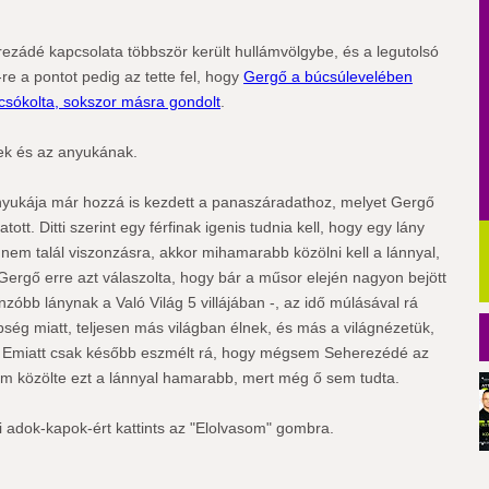
ezádé kapcsolata többször került hullámvölgybe, és a legutolsó
re a pontot pedig az tette fel, hogy
Gergő a búcsúlevelében
csókolta, sokszor másra gondolt
.
nek és az anyukának.
anyukája már hozzá is kezdett a panaszáradathoz, melyet Gergő
ott. Ditti szerint egy férfinak igenis tudnia kell, hogy egy lány
l nem talál viszonzásra, akkor mihamarabb közölni kell a lánnyal,
ergő erre azt válaszolta, hogy bár a műsor elején nagyon bejött
onzóbb lánynak a Való Világ 5 villájában -, az idő múlásával rá
bség miatt, teljesen más világban élnek, és más a világnézetük,
k. Emiatt csak később eszmélt rá, hogy mégsem Seherezédé az
em közölte ezt a lánnyal hamarabb, mert még ő sem tudta.
 adok-kapok-ért kattints az "Elolvasom" gombra.