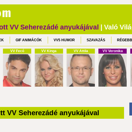
tt VV Seherezádé anyukájával
| Való Vil
EK
GIF ANIMÁCÓK
VV5 HUMOR
SZAVAZÁS
RÉGEBB
VV Fecó
VV Kinga
VV Attila
VV Veronika
t VV Seherezádé anyukájával