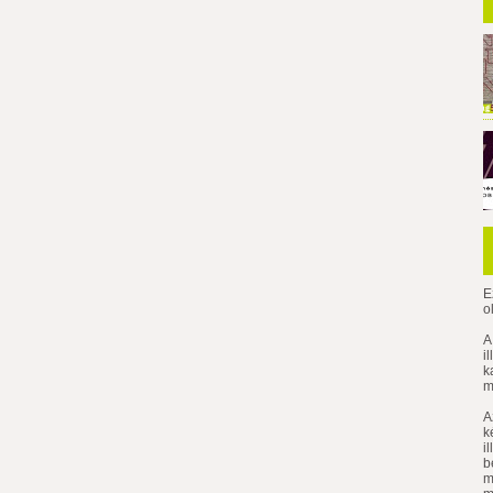
E
o
A
i
k
m
A
k
i
b
m