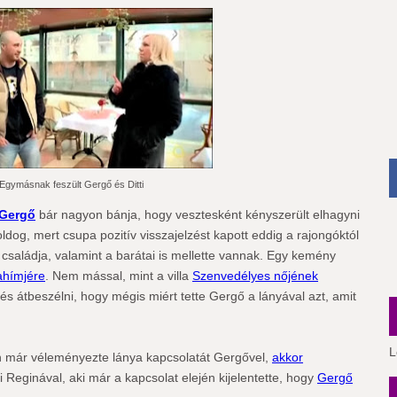
Egymásnak feszült Gergő és Ditti
Gergő
bár nagyon bánja, hogy vesztesként kényszerült elhagyni
ldog, mert csupa pozitív visszajelzést kapott eddig a rajongóktól
a családja, valamint a barátai is mellette vannak. Egy kemény
ahímjére
. Nem mással, mint a villa
Szenvedélyes nőjének
 és átbeszélni, hogy mégis miért tette Gergő a lányával azt, amit
L
n már véleményezte lánya kapcsolatát Gergővel,
akkor
i Reginával, aki már a kapcsolat elején kijelentette, hogy
Gergő