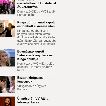
összebalhézott Cristofellel
és Veronikával
Durva szóváltás a VV5 tizedik
Párbaja után!
Kinga dührohamot kapott
és tombolt a kiesése után
Kinga már odabent sem
nagyon tudta féken tartani
dühkitöréseit, de amit a Párbaj
után láttunk tőle, az legvadabb
elképzeléseinket is felülmúlta.
Egymásnak ugrott
Seherezádé anyukája és
Kinga apukája
Nem csak a VV5 villán belül,
azon kívül is megy az ádáz
harc!
Esztert kirúgással
fenyegetik
Vizsgálódik az Ügyvédi
Kamara
Új műsor? - VV Attila
feleséget keres