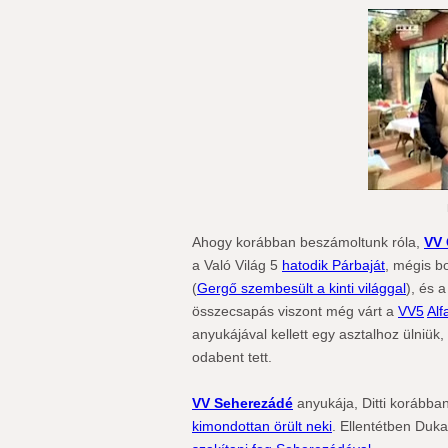
Ahogy korábban beszámoltunk róla,
VV 
a Való Világ 5
hatodik Párbaját
, mégis bo
(
Gergő szembesült a kinti világgal
), és 
összecsapás viszont még várt a
VV5
Alf
anyukájával kellett egy asztalhoz ülniük,
odabent tett.
VV Seherezádé
anyukája, Ditti korábba
kimondottan örült neki
. Ellentétben Duka