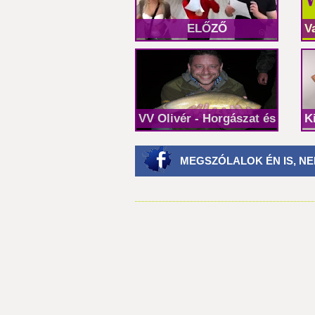
ELŐZŐ
V
VV Olivér - Horgászat és vívód
K
MEGSZÓLALOK ÉN IS, NE