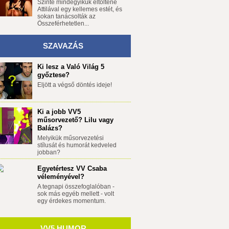
Szinte mindegyikük eltöltene
Attilával egy kellemes estét, és
sokan tanácsolták az
Összeférhetetlen...
SZAVAZÁS
Ki lesz a Való Világ 5
győztese?
t
Eljött a végső döntés ideje!
Ki a jobb VV5
műsorvezető? Lilu vagy
Balázs?
Melyikük műsorvezetési
stílusát és humorát kedveled
jobban?
Egyetértesz VV Csaba
véleményével?
A tegnapi összefoglalóban -
sok más egyéb mellett - volt
egy érdekes momentum.
VV5 HUMOR