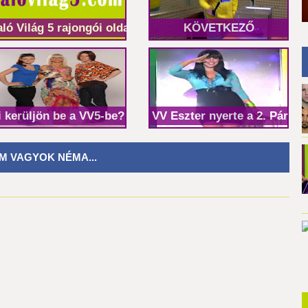
aló Világ 5 rajongói oldal
KÖVETKEZŐ
ás
i kerüljön be a VV5-be? - Furák
VV Eszter nyerte a 2. Párbaj
M VAGYOK NÉMA...